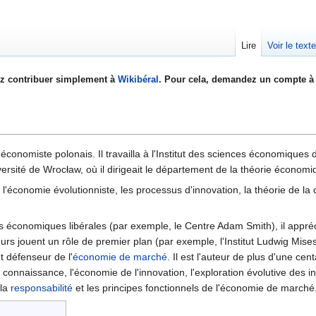
Lire
Voir le text
z contribuer simplement à
Wikibéral
. Pour cela, demandez un compte à 
 économiste polonais. Il travailla à l'Institut des sciences économiques d
versité de Wrocław, où il dirigeait le département de la théorie économ
 l'économie évolutionniste, les processus d'innovation, la théorie de 
ns économiques libérales (par exemple, le Centre Adam Smith), il appréc
rs jouent un rôle de premier plan (par exemple, l'Institut Ludwig Mises 
t défenseur de l'
économie de marché
. Il est l'auteur de plus d'une cent
a connaissance, l'économie de l'innovation, l'exploration évolutive des inst
 la
responsabilité
et les principes fonctionnels de l'économie de marché