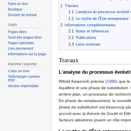
Faire un don
1
Travaux
Boutique
1.1
L'analyse du processus évolutif 
Dossier de presse
1.2
Le mythe de l'État entrepreneur
2
Informations complémentaires
Outils
2.1
Notes et références
Pages liées
Suivi des pages liées
2.2
Publications
Pages spéciales
2.3
Liens externes
Lien permanent
Informations sur la page
Travaux
Imprimer / exporter
Créer un livre
L'analyse du processus évoluti
Télécharger comme
PDF
Witold Kwasnicki précise (
1986
) que l
Version imprimable
équilibre et une phase de substitution
arrière-plan, un processus de recherc
En phase de remplacement, la nouvelle
phase de substitution est beaucoup plus
accord avec la théorie de Gould et Eld
facteurs aléatoires jouent un rôle impor