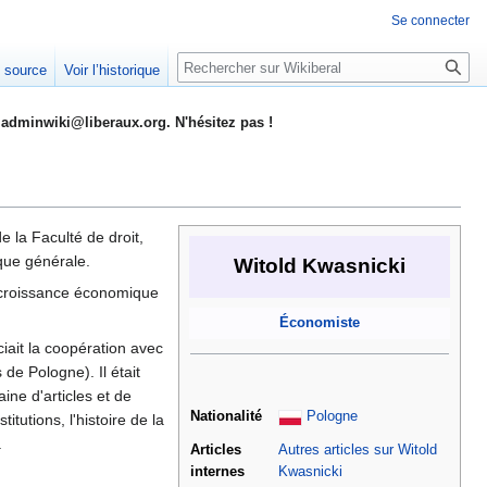
Se connecter
Rechercher
e source
Voir l’historique
adminwiki@liberaux.org. N'hésitez pas !
e la Faculté de droit,
ique générale.
Witold Kwasnicki
la croissance économique
Économiste
iait la coopération avec
de Pologne). Il était
aine d'articles et de
Nationalité
Pologne
itutions, l'histoire de la
.
Articles
Autres articles sur Witold
internes
Kwasnicki