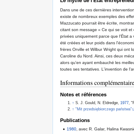
Le mythe de l'État entrepreneu
Dans une de ces dernières interventions
existe de nombreux exemples des effets
Mazzucato pourrait être écrite, montrant
citant son message « Ce qui se voit et 
privées uniquement parce que l'État a 
été créées et leur poids dans l'économi
frères Orville et Wilbur Wright qui ont
Caroline du Nord. Ainsi, ces deux mécan
alors qu'en ayant embauché les meilleu
toutes ses tentatives. L'invention de l'
Informations complémentair
Notes et références
↑
S. J. Gould, N. Eldredge,
1977
, 
↑
"Mit przedsiębiorczego państwa"
Publications
1980
, avec R. Galar, Halina Kwasni