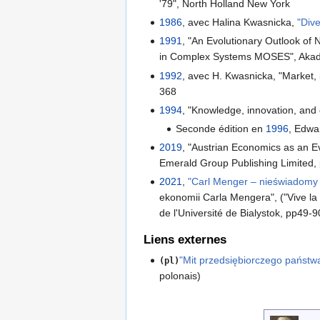
'79", North Holland New York
1986
, avec Halina Kwasnicka,
"Div
1991
, "An Evolutionary Outlook of 
in Complex Systems MOSES", Akade
1992
, avec H. Kwasnicka, "Market, 
368
1994
, "Knowledge, innovation, and
Seconde édition en
1996
, Edwa
2019
, "Austrian Economics as an Ev
Emerald Group Publishing Limited,
2021
,
"Carl Menger – nieświadomy 
ekonomii Carla Mengera", ("Vive la 
de l'Université de Bialystok, pp49-9
Liens externes
"Mit przedsiębiorczego państw
(pl)
polonais)