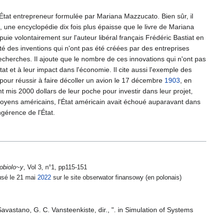
 l'État entrepreneur formulée par Mariana Mazzucato. Bien sûr, il
une encyclopédie dix fois plus épaisse que le livre de Mariana
puie volontairement sur l'auteur libéral français Frédéric Bastiat en
ité des inventions qui n'ont pas été créées par des entreprises
echerches. Il ajoute que le nombre de ces innovations qui n'ont pas
t et à leur impact dans l'économie. Il cite aussi l'exemple des
 pour réussir à faire décoller un avion le 17 décembre
1903
, en
t mis 2000 dollars de leur poche pour investir dans leur projet,
itoyens américains, l'État américain avait échoué auparavant dans
ngérence de l'État.
obiolo~y
, Vol 3, n°1, pp115-151
fusé le 21 mai
2022
sur le site obserwator finansowy (en polonais)
vastano, G. C. Vansteenkiste, dir., ". in Simulation of Systems