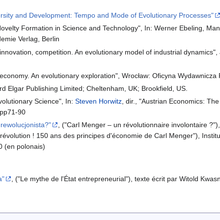
ersity and Development: Tempo and Mode of Evolutionary Processes"
Novelty Formation in Science and Technology", In: Werner Ebeling, Manf
mie Verlag, Berlin
innovation, competition. An evolutionary model of industrial dynamics
 economy. An evolutionary exploration", Wrocław: Oficyna Wydawnicza P
rd Elgar Publishing Limited; Cheltenham, UK; Brookfield, US.
olutionary Science", In:
Steven Horwitz
, dir., "Austrian Economics: T
 pp71-90
rewolucjonista?"
, ("Carl Menger – un révolutionnaire involontaire ?"), 
révolution ! 150 ans des principes d'économie de Carl Menger"), Insti
0 (en polonais)
a"
, ("Le mythe de l'État entrepreneurial"), texte écrit par Witold Kwasn