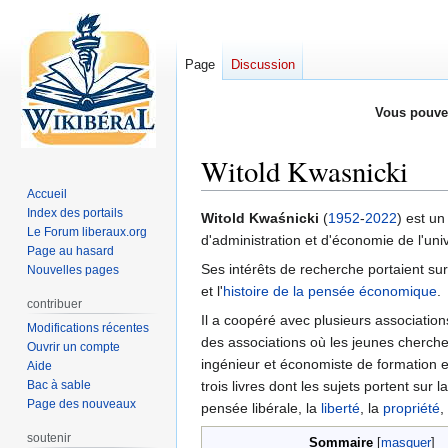
Page
Discussion
Vous pouve
Witold Kwasnicki
Accueil
Index des portails
Aller
Aller
Witold Kwaśnicki
(
1952
-
2022
) est un
Le Forum liberaux.org
à
à
d'administration et d'économie de l'uni
Page au hasard
la
la
Ses intérêts de recherche portaient sur
Nouvelles pages
navigation
recherche
et l'
histoire de la pensée économique
.
contribuer
Il a coopéré avec plusieurs associatio
Modifications récentes
des associations où les jeunes chercheu
Ouvrir un compte
ingénieur et économiste de formation e
Aide
Bac à sable
trois livres dont les sujets portent sur l
Page des nouveaux
pensée libérale, la
liberté
, la
propriété
,
soutenir
Sommaire