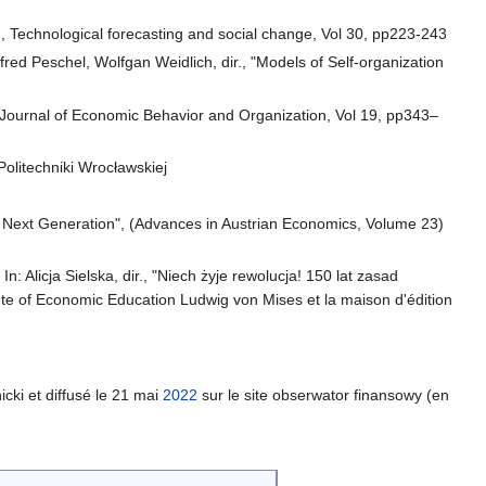
, Technological forecasting and social change, Vol 30, pp223-243
red Peschel, Wolfgan Weidlich, dir., "Models of Self-organization
", Journal of Economic Behavior and Organization, Vol 19, pp343–
olitechniki Wrocławskiej
he Next Generation", (Advances in Austrian Economics, Volume 23)
In: Alicja Sielska, dir., "Niech żyje rewolucja! 150 lat zasad
tute of Economic Education Ludwig von Mises et la maison d'édition
icki et diffusé le 21 mai
2022
sur le site obserwator finansowy (en