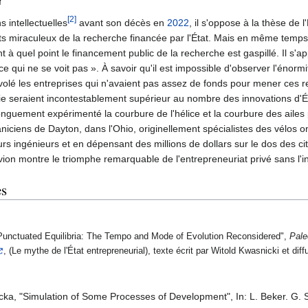
r
[2]
 intellectuelles
avant son décès en
2022
, il s'oppose à la thèse de
 miraculeux de la recherche financée par l'État. Mais en même temps, 
 à quel point le financement public de la recherche est gaspillé. Il s'ap
ce qui ne se voit pas ». À savoir qu'il est impossible d'observer l'énorm
volé les entreprises qui n'avaient pas assez de fonds pour mener ces r
e seraient incontestablement supérieur au nombre des innovations d'Éta
 longuement expérimenté la courbure de l'hélice et la courbure des ailes
iciens de Dayton, dans l'Ohio, originellement spécialistes des vélos on
rs ingénieurs et en dépensant des millions de dollars sur le dos des c
avion montre le triomphe remarquable de l'entrepreneuriat privé sans l'i
es
"Punctuated Equilibria: The Tempo and Mode of Evolution Reconsidered",
Pale
, (Le mythe de l'État entrepreneurial), texte écrit par Witold Kwasnicki et dif
cka, "Simulation of Some Processes of Development", In: L. Beker. G. Sa