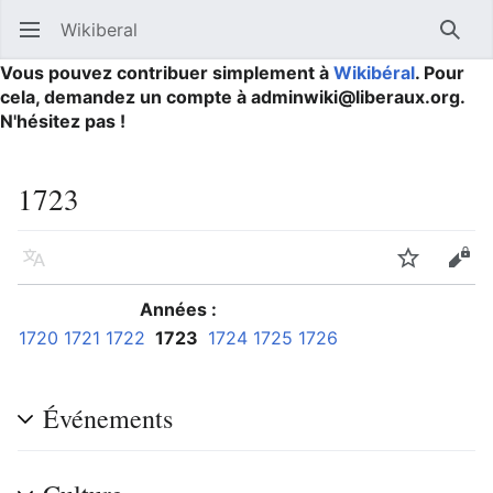
Wikiberal
Ouvrir le menu principal
Reche
Vous pouvez contribuer simplement à
Wikibéral
. Pour
cela, demandez un compte à adminwiki@liberaux.org.
N'hésitez pas !
1723
Langue
Suivre
Modifier
Années :
1720
1721
1722
1723
1724
1725
1726
Événements