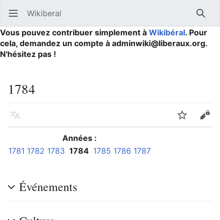
Wikiberal
Ouvrir le menu principal
Reche
Vous pouvez contribuer simplement à
Wikibéral
. Pour
cela, demandez un compte à adminwiki@liberaux.org.
N'hésitez pas !
1784
Langue
Suivre
Modifier
Années :
1781
1782
1783
1784
1785
1786
1787
Événements