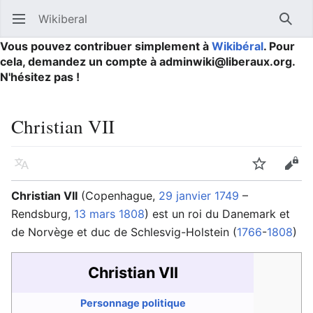
Wikiberal
Ouvrir le menu principal
Reche
Vous pouvez contribuer simplement à
Wikibéral
. Pour
cela, demandez un compte à adminwiki@liberaux.org.
N'hésitez pas !
Christian VII
Langue
Suivre
Modifier
Christian VII
(Copenhague,
29 janvier
1749
–
Rendsburg,
13 mars
1808
) est un roi du Danemark et
de Norvège et duc de Schlesvig-Holstein (
1766
-
1808
)
Christian VII
Personnage politique