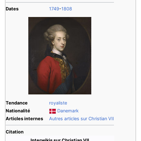
Dates
1749
-
1808
Tendance
royaliste
Nationalité
Danemark
Articles internes
Autres articles sur Christian VII
Citation
Interwikis sur Christian VII