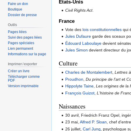
États-Unis
Faire un don
Boutique
Civil Rights Act
.
Dossier de presse
France
Outils
Vote des
lois constitutionnelles
qui é
Pages liées
Jules Dufaure
garde des sceaux pou
Suivi des pages liées
Édouard Laboulaye
devient sénateur
Pages spéciales
Lien permanent
Jules Simon
devient directeur du j
Informations sur la page
Culture
Imprimer / exporter
Créer un livre
Charles de Montalembert
,
Lettres 
Télécharger comme
Proudhon
,
Du principe de l'art
et
Co
PDF
Hippolyte Taine
,
Les origines de la
Version imprimable
François Guizot
,
L'histoire de Fran
Naissances
30 avril, Friedrich Franz Opel, ingé
23 mai,
Alfred P. Sloan
, chef d'entr
26 juillet,
Carl Jung
, psychologue s