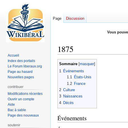
Page
Discussion
Vous pouve
1875
Accueil
Index des portails
Aller
Aller
Sommaire
Le Forum liberaux.org
à
à
1
Événements
Page au hasard
la
la
1.1
États-Unis
Nouvelles pages
navigation
recherche
1.2
France
contribuer
2
Culture
Modifications récentes
3
Naissances
Ouvrir un compte
4
Décès
Aide
Bac à sable
Page des nouveaux
Événements
soutenir