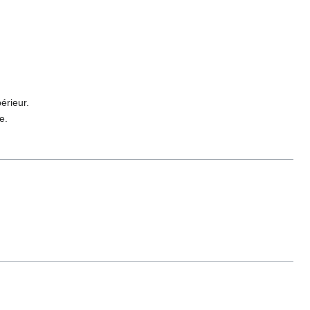
érieur.
e.