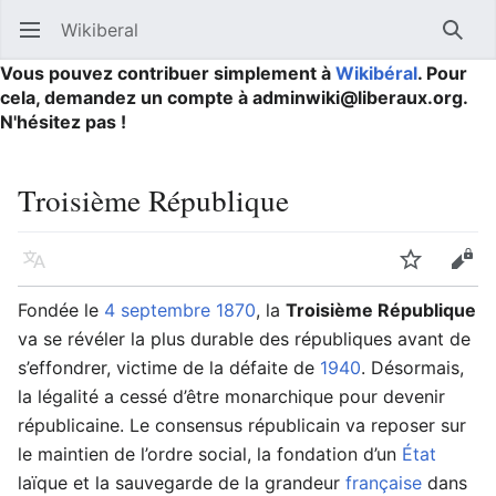
Wikiberal
Ouvrir le menu principal
Reche
Vous pouvez contribuer simplement à
Wikibéral
. Pour
cela, demandez un compte à adminwiki@liberaux.org.
N'hésitez pas !
Troisième République
Langue
Suivre
Modifier
Fondée le
4 septembre
1870
, la
Troisième République
va se révéler la plus durable des républiques avant de
s’effondrer, victime de la défaite de
1940
. Désormais,
la légalité a cessé d’être monarchique pour devenir
républicaine. Le consensus républicain va reposer sur
le maintien de l’ordre social, la fondation d’un
État
laïque et la sauvegarde de la grandeur
française
dans