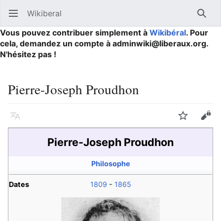
Wikiberal
Ouvrir le menu principal
Reche
Vous pouvez contribuer simplement à
Wikibéral
. Pour
cela, demandez un compte à adminwiki@liberaux.org.
N'hésitez pas !
Pierre-Joseph Proudhon
Langue
Suivre
Modifier
Pierre-Joseph Proudhon
Philosophe
Dates
1809
-
1865