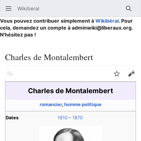
Wikiberal
Ouvrir le menu principal
Reche
Vous pouvez contribuer simplement à
Wikibéral
. Pour
cela, demandez un compte à adminwiki@liberaux.org.
N'hésitez pas !
Charles de Montalembert
Langue
Suivre
Modifier
Charles de Montalembert
romancier
,
homme politique
Dates
1810
-
1870