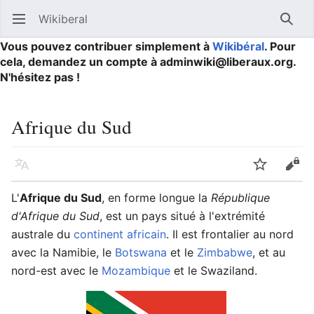
Wikiberal
Ouvrir le menu principal
Reche
Vous pouvez contribuer simplement à
Wikibéral
. Pour
cela, demandez un compte à adminwiki@liberaux.org.
N'hésitez pas !
Afrique du Sud
Langue
Suivre
Modifier
L'
Afrique du Sud
, en forme longue la
République
d'Afrique du Sud
, est un pays situé à l'extrémité
australe du
continent africain
. Il est frontalier au nord
avec la Namibie, le
Botswana
et le
Zimbabwe
, et au
nord-est avec le
Mozambique
et le Swaziland.