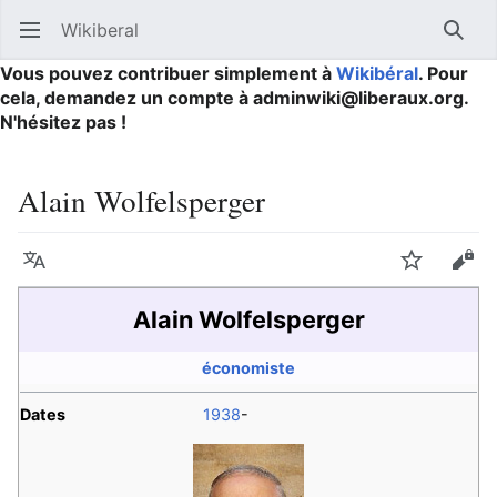
Wikiberal
Ouvrir le menu principal
Reche
Vous pouvez contribuer simplement à
Wikibéral
. Pour
cela, demandez un compte à adminwiki@liberaux.org.
N'hésitez pas !
Alain Wolfelsperger
Langue
Suivre
Modifier
Alain Wolfelsperger
économiste
Dates
1938
-