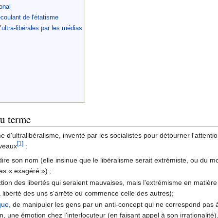
onal
coulant de l'étatisme
ultra-libérales par les médias
du terme
 d'ultralibéralisme, inventé par les socialistes pour détourner l'attent
[1]
iveaux
:
ire son nom (elle insinue que le libéralisme serait extrémiste, ou du mo
pas « exagéré ») ;
riction des libertés qui seraient mauvaises, mais l'extrémisme en matière 
la liberté des uns s'arrête où commence celle des autres);
que
, de manipuler les gens par un anti-concept qui ne correspond pas à
n, une émotion chez l'interlocuteur (en faisant appel à son irrationalité)