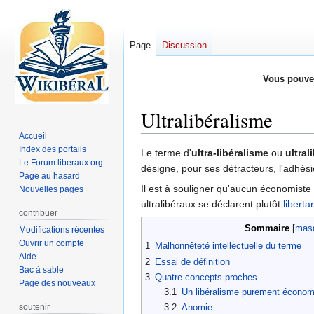
Page
Discussion
Vous pouve
Ultralibéralisme
Accueil
Index des portails
Aller
Aller
Le terme d'
ultra-libéralisme
ou
ultral
Le Forum liberaux.org
à
à
désigne, pour ses détracteurs, l'adhé
Page au hasard
la
la
Il est à souligner qu'aucun économist
Nouvelles pages
navigation
recherche
ultralibéraux se déclarent plutôt
liberta
contribuer
Sommaire
Modifications récentes
Ouvrir un compte
1
Malhonnêteté intellectuelle du terme
Aide
2
Essai de définition
Bac à sable
3
Quatre concepts proches
Page des nouveaux
3.1
Un libéralisme purement économ
soutenir
3.2
Anomie