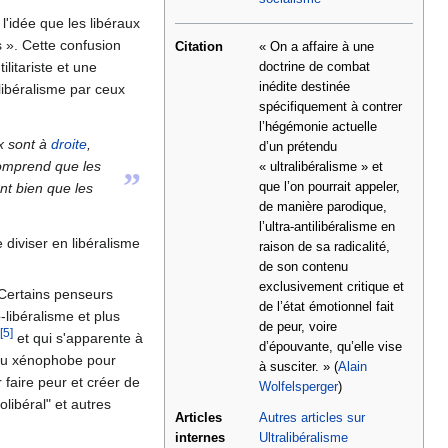
l'idée que les libéraux
s ». Cette confusion
Citation
« On a affaire à une
litariste et une
doctrine de combat
inédite destinée
libéralisme par ceux
spécifiquement à contrer
l’hégémonie actuelle
ux sont à
droite
,
d’un prétendu
omprend que les
« ultralibéralisme » et
”
nt bien que les
que l’on pourrait appeler,
de manière parodique,
l’ultra-antilibéralisme en
 diviser en libéralisme
raison de sa radicalité,
de son contenu
exclusivement critique et
 Certains penseurs
de l’état émotionnel fait
-libéralisme et plus
de peur, voire
[5]
et qui s'apparente à
d’épouvante, qu’elle vise
e ou xénophobe pour
à susciter. » (
Alain
ur faire peur et créer de
Wolfelsperger
)
libéral" et autres
Articles
Autres articles sur
internes
Ultralibéralisme