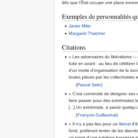
dès que l’État occupe une place excess
Exemples de personnalités qua
Javier Milei
Margaret Thatcher
Citations
« Les adversaires du libéralisme --
fuite en avant : au lieu de célébre
d'un mode d'organisation de la soc
toutes pièces par les collectivistes
(
Pascal Salin
)
« C’est commode de désigner ses a
faire passer pour des extrémistes l
[...] Un extrémiste, à savoir quelq
(
François Guillaumat
)
« Il n'y a pas lieu pour un
libéral
d'ê
fond, préfèrent tenter de les discréd
un signe d'une extrême bassesse int