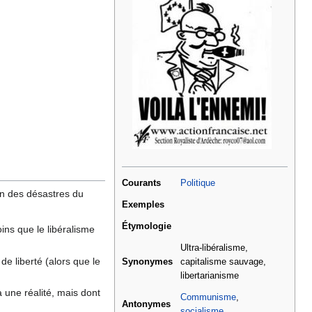
Courants
Politique
ion des désastres du
Exemples
Étymologie
ins que le libéralisme
Ultra-libéralisme,
de liberté (alors que le
Synonymes
capitalisme sauvage,
libertarianisme
 une réalité, mais dont
Communisme
,
Antonymes
.
socialisme