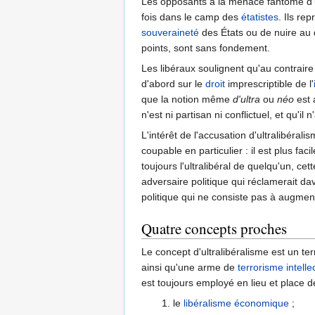
Les opposants à la menace fantôme d'u
fois dans le camp des
étatistes
. Ils re
souveraineté
des États ou de nuire au 
points, sont sans fondement.
Les libéraux soulignent qu'au contraire
d'abord sur le
droit
imprescriptible de l'
que la notion même
d'ultra
ou
néo
est 
n'est ni partisan ni conflictuel, et qu'i
L'intérêt de l'accusation d'ultralibéral
coupable en particulier : il est plus f
toujours l'ultralibéral de quelqu'un, c
adversaire politique qui réclamerait d
politique qui ne consiste pas à augmente
Quatre concepts proches
Le concept d'ultralibéralisme est un 
ainsi qu'une arme de
terrorisme intelle
est toujours employé en lieu et place d
le
libéralisme économique
;