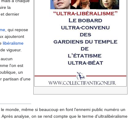
, mais à chaque
ire la
et dernier
sme
, qui repose
ux ajouteront
le
libéralisme
 de vigueur.
e aucun
mme l'on est
 publique, un
r partisan d'une
ut le monde, même si beaucoup en font l'ennemi public numéro un
. Après analyse, on se rend compte que le terme d'ultralibéralisme