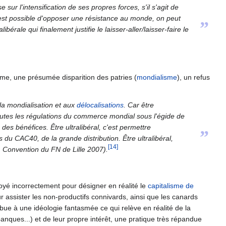
 sur l'intensification de ses propres forces, s'il s'agit de
s est possible d'opposer une résistance au monde, on peut
”
rale qui finalement justifie le laisser-aller/laisser-faire le
isme, une présumée disparition des patries (
mondialisme
), un refus
à la mondialisation et aux
délocalisations
. Car être
 de toutes les régulations du commerce mondial sous l'égide de
 des bénéfices. Être ultralibéral, c'est permettre
”
u CAC40, de la grande distribution. Être ultralibéral,
[14]
, Convention du FN de Lille 2007).
oyé incorrectement pour désigner en réalité le
capitalisme de
pour assister les non-productifs connivards, ainsi que les canards
ribue à une idéologie fantasmée ce qui relève en réalité de la
anques...) et de leur propre intérêt, une pratique très répandue