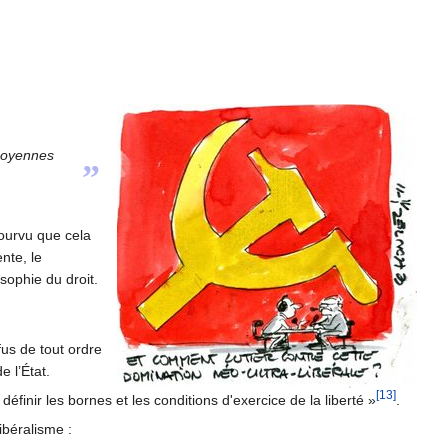
 moyennes
”
 pourvu que cela
nte, le
sophie du droit.
efus de tout ordre
 l’État.
[13]
 définir les bornes et les conditions d'exercice de la liberté »
.
ibéralisme :