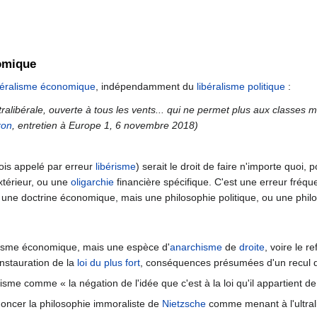
omique
béralisme économique
, indépendamment du
libéralisme politique
:
 ultralibérale, ouverte à tous les vents... qui ne permet plus aux classes
ron
, entretien à Europe 1, 6 novembre 2018)
fois appelé par erreur
libérisme
) serait le droit de faire n'importe quoi,
xtérieur, ou une
oligarchie
financière spécifique. C'est une erreur fréque
 une doctrine économique, mais une philosophie politique, ou une philo
ralisme économique, mais une espèce d'
anarchisme
de
droite
, voire le r
'instauration de la
loi du plus fort
, conséquences présumées d'un recul de
alisme comme « la négation de l'idée que c'est à la loi qu'il appartient de
noncer la philosophie immoraliste de
Nietzsche
comme menant à l'ultral