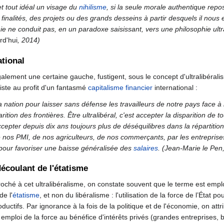
et tout idéal un visage du
nihilisme
, si la seule morale authentique repose
finalités, des projets ou des grands desseins à partir desquels il nou
 ne conduit pas, en un paradoxe saisissant, vers une philosophie ultralibé
rd'hui
, 2014)
ational
galement une certaine gauche, fustigent, sous le concept d'ultralibéral
iste au profit d'un fantasmé
capitalisme financier
international :
e la nation pour laisser sans défense les travailleurs de notre pays face 
isparition des frontières. Être ultralibéral, c'est accepter la disparition
accepter depuis dix ans toujours plus de déséquilibres dans la répartition
nos PMI, de nos agriculteurs, de nos commerçants, par les entreprises d
our favoriser une baisse généralisée des
salaires
. (Jean-Marie le Pen
écoulant de l'étatisme
roché à cet ultralibéralisme, on constate souvent que le terme est empl
de l'
étatisme
, et non du libéralisme : l'utilisation de la force de l’État 
ductifs. Par ignorance à la fois de la politique et de l'économie, on att
emploi de la force au bénéfice d'intérêts privés (grandes entreprises, b