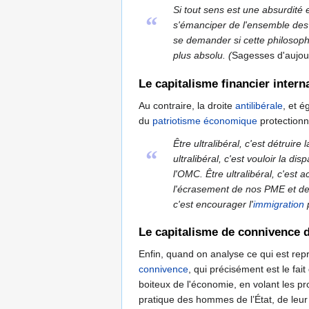
Si tout sens est une absurdité 
“
s'émanciper de l'ensemble des 
se demander si cette philosophie
plus absolu. (
Sagesses d'aujou
Le capitalisme financier intern
Au contraire, la droite
antilibérale
, et é
du
patriotisme économique
protectionn
Être ultralibéral, c'est détruir
“
ultralibéral, c'est vouloir la d
l'OMC. Être ultralibéral, c'est 
l'écrasement de nos PME et de 
c'est encourager l'
immigration
p
Le capitalisme de connivence d
Enfin, quand on analyse ce qui est rep
connivence
, qui précisément est le fait 
boiteux de l'économie, en volant les pro
pratique des hommes de l’État, de leur 