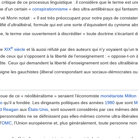
 critique de ce processus linguistique : il considère que le terme est un
que d'un certain «
conspirationnisme
» des ultra-antilibéraux qui fantasm
é Morin notait : « Il est très préoccupant pour notre pays de constate
ifié d’ultralibéral, formule qui est une sorte d’équivalent du cynisme abs
e, le terme vise ouvertement à discréditer « toute doctrine s'écartant 
e
 le
XIX
siècle
et là aussi réfuté par des auteurs qui n'y voyaient qu'un t
s de ceux qui s'opposent à la liberté de l'enseignement : « oppose-t-on
prête. Ceux qui demandent la liberté d'enseignement sont des ultralibéra
igne les gauchistes (
liberal
correspondant aux sociaux-démocrates ou a
proue de ce « néolibéralisme » seraient l'économiste
monétariste
Milton
go
qu'il a fondée. Les dirigeants politiques des années
1980
que sont
M
d Reagan
aux
États-Unis
, sont souvent considérés par ces mêmes dé
ersonnalités ne se définissent pas elles-mêmes comme ultra-libérales
l'
OMC
, l'Union européenne et, plus généralement, toute personne non 