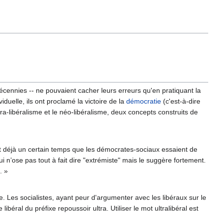
cennies -- ne pouvaient cacher leurs erreurs qu'en pratiquant la
viduelle, ils ont proclamé la victoire de la
démocratie
(c'est-à-dire
ultra-libéralisme et le néo-libéralisme, deux concepts construits de
 déjà un certain temps que les démocrates-sociaux essaient de
qui n’ose pas tout à fait dire "extrémiste" mais le suggère fortement.
. »
re. Les socialistes, ayant peur d'argumenter avec les libéraux sur le
ibéral du préfixe repoussoir ultra. Utiliser le mot ultralibéral est