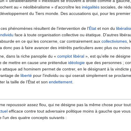
n « ultralibéralisme » inexistant se trouvent à droite comme à gauche
prochent au « néolibéralisme » d'accroître les
inégalités
sociales, de rédu
développement du Tiers monde. Des accusations qui, pour les premier 
 ces phénomènes résultent de l'intervention de l'
État
et non du
libérali
individu
face à toute organisation collective ou étatique. D'autres libéra
absurde en ce qui les concerne, car contrairement aux
collectivismes
, 
l n'a donc pas à faire avancer des intérêts particuliers avec plus ou moins
isme, dans la riche panoplie du «
complot libéral
», est qu'elle ne désign
acile de mettre en cause une prétendue
idéologie
que des personnes ; co
ette attaque ad hominem permet de contrer, en le désignant à la vindicte
avantage de
liberté
pour l'individu ou qui oserait simplement se proclame
r la taille de l’État et son
endettement
.
terme repoussoir assez flou, qui ne désigne pas la même chose pour to
ctuel
efficace contre tout adversaire politique moins à gauche que vous
e l'un des quatre concepts suivants :