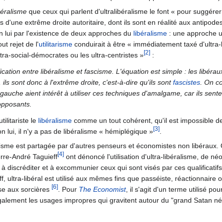
béralisme
que ceux qui parlent d'ultralibéralisme le font « pour suggérer 
s d'une extrême droite autoritaire, dont ils sont en réalité aux antipode
on lui par l'existence de deux approches du
libéralisme
: une approche uti
out rejet de l'
utilitarisme
conduirait à être « immédiatement taxé d'ultra-
[2]
ltra-social-démocrates ou les ultra-centristes »
:
ication entre libéralisme et fascisme. L'équation est simple : les libéra
, ils sont donc à l'extrême droite, c'est-à-dire qu'ils sont
fascistes
. On c
gauche aient intérêt à utiliser ces techniques d'amalgame, car ils sente
 opposants.
tilitariste le
libéralisme
comme un tout cohérent, qu'il est impossible de
[3]
on lui, il n'y a pas de libéralisme « hémiplégique »
.
ralisme est partagée par d'autres penseurs et économistes non libéraux.
[4]
rre-André Taguieff
ont dénoncé l'utilisation d'ultra-libéralisme, de néo
 discréditer et à excommunier ceux qui sont visés par ces qualificatifs
ff, ultra-libéral est utilisé aux mêmes fins que passéiste, réactionnair
[6]
se aux sorcières
. Pour
The Economist
, il s'agit d'un terme utilisé po
alement les usages impropres qui gravitent autour du "grand Satan néo