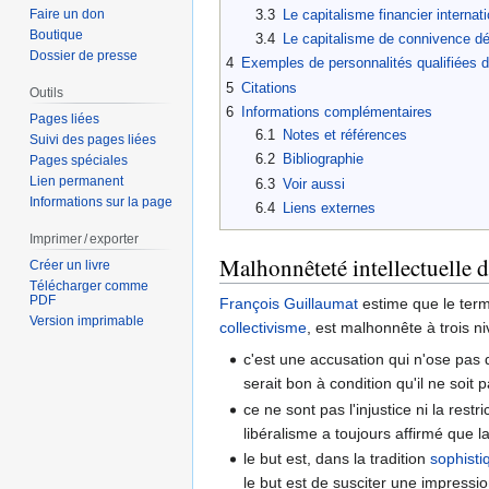
3.3
Le capitalisme financier internati
Faire un don
Boutique
3.4
Le capitalisme de connivence dé
Dossier de presse
4
Exemples de personnalités qualifiées d’
5
Citations
Outils
6
Informations complémentaires
Pages liées
6.1
Notes et références
Suivi des pages liées
6.2
Bibliographie
Pages spéciales
Lien permanent
6.3
Voir aussi
Informations sur la page
6.4
Liens externes
Imprimer / exporter
Malhonnêteté intellectuelle 
Créer un livre
Télécharger comme
PDF
François Guillaumat
estime que le terme
Version imprimable
collectivisme
, est malhonnête à trois n
c'est une accusation qui n'ose pas d
serait bon à condition qu'il ne soit 
ce ne sont pas l'injustice ni la rest
libéralisme a toujours affirmé que 
le but est, dans la tradition
sophisti
le but est de susciter une impressio