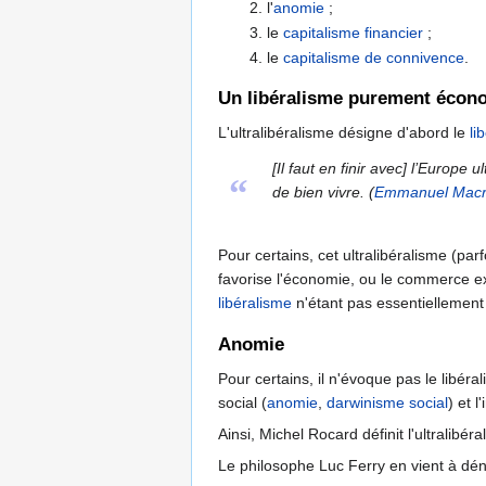
l'
anomie
;
le
capitalisme financier
;
le
capitalisme de connivence
.
Un libéralisme purement écon
L'ultralibéralisme désigne d'abord le
li
[Il faut en finir avec] l’Europe
“
de bien vivre. (
Emmanuel Mac
Pour certains, cet ultralibéralisme (par
favorise l'économie, ou le commerce e
libéralisme
n'étant pas essentiellement
Anomie
Pour certains, il n'évoque pas le libé
social (
anomie
,
darwinisme social
) et l
Ainsi, Michel Rocard définit l'ultralibér
Le philosophe Luc Ferry en vient à dé