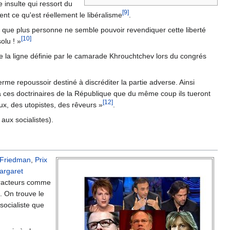
e insulte qui ressort du
[9]
ent ce qu'est réellement le libéralisme
.
r que plus personne ne semble pouvoir revendiquer cette liberté
[10]
olu ! »
de la ligne définie par le camarade Khrouchtchev lors du congrés
erme repoussoir destiné à discréditer la partie adverse. Ainsi
 à ces doctrinaires de la République que du même coup ils tueront
[12]
ux, des utopistes, des rêveurs »
.
ux socialistes).
 Friedman
,
Prix
argaret
tracteurs comme
. On trouve le
socialiste que