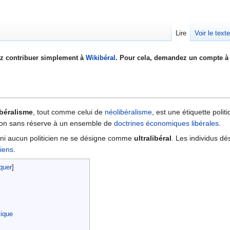
Lire
Voir le text
z contribuer simplement à
Wikibéral
. Pour cela, demandez un compte à 
ibéralisme
, tout comme celui de
néolibéralisme
, est une étiquette polit
sion sans réserve à un ensemble de
doctrines économiques libérales
.
e ni aucun politicien ne se désigne comme
ultralibéral
. Les individus 
riens
.
ique