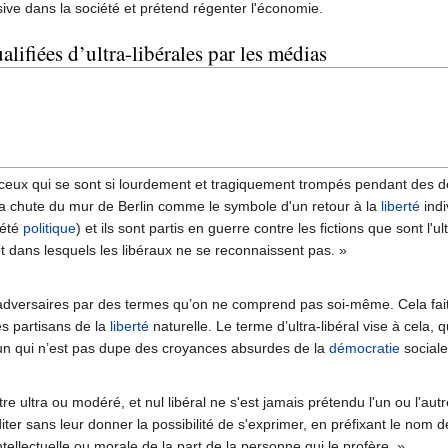
ive dans la société et prétend régenter l'économie.
lifiées d’ultra-libérales par les médias
 ceux qui se sont si lourdement et tragiquement trompés pendant des dé
r la chute du mur de Berlin comme le symbole d'un retour à la
liberté
indi
iété
politique
) et ils sont partis en guerre contre les fictions que sont l'
 et dans lesquels les libéraux ne se reconnaissent pas. »
dversaires par des termes qu’on ne comprend pas soi-même. Cela fait
es partisans de la
liberté
naturelle. Le terme d’ultra-libéral vise à cela, 
u’un qui n’est pas dupe des croyances absurdes de la
démocratie
sociale
tre ultra ou modéré, et nul libéral ne s'est jamais prétendu l'un ou l'aut
iter sans leur donner la possibilité de s'exprimer, en préfixant le nom de l
ellectuelle ou morale de la part de la personne qui le profère. »