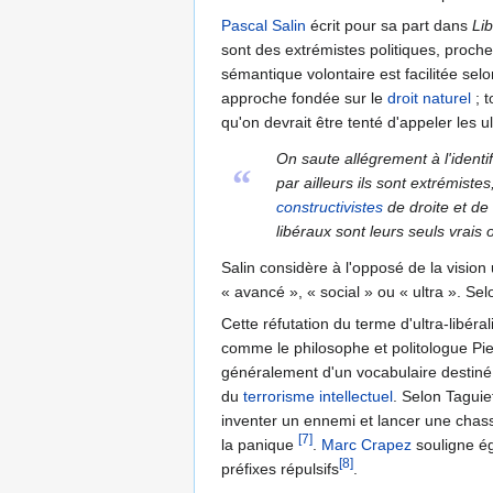
Pascal Salin
écrit pour sa part dans
Li
sont des extrémistes politiques, proche
sémantique volontaire est facilitée sel
approche fondée sur le
droit naturel
; t
qu'on devrait être tenté d'appeler les u
On saute allégrement à l'identif
“
par ailleurs ils sont extrémistes
constructivistes
de droite et de 
libéraux sont leurs seuls vrais
Salin considère à l'opposé de la vision u
« avancé », « social » ou « ultra ». Sel
Cette réfutation du terme d'ultra-libé
comme le philosophe et politologue Pie
généralement d'un vocabulaire destiné à
du
terrorisme intellectuel
. Selon Taguie
inventer un ennemi et lancer une chas
[7]
la panique
.
Marc Crapez
souligne ég
[8]
préfixes répulsifs
.