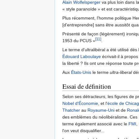
Alain Wolfelsperger
va plus loin dans la
« style paranoïde » et est caractéristi
Plus récemment, l'homme politique Herv
[d'entreprendre] sans être aussitôt qual
Présenté de façon (légèrement) ironiqu
[11]
1953 du PCUS »
.
Le terme d'ultralibéral a été utilisé dès
Édouard Laboulaye
écrivait-il à propo
la liberté ? Ils ont une réponse toute 
Aux
États-Unis
le terme
ultra-liberal
dés
Essai de définition
Selon ses détracteurs, les figures de 
Nobel d'Économie
, et l'
école de Chica
Thatcher
au
Royaume-Uni
et de
Ronal
des emblèmes du néolibéralisme. Ces p
terme également associé avec le
FMI
, 
l'on veut disqualifier...