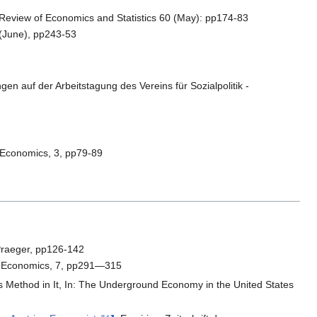
," Review of Economics and Statistics 60 (May): pp174-83
 (June), pp243-53
gen auf der Arbeitstagung des Vereins für Sozialpolitik -
l Economics, 3, pp79-89
 Praeger, pp126-142
ary Economics, 7, pp291—315
ethod in It, In: The Underground Economy in the United States