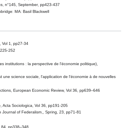
mics, n°145, September, pp423-437
ridge: MA: Basil Blackwell
, Vol 1, pp27-34
pp225-252
institutions : la perspective de l'économie politique),
une science sociale, l'application de l'économie à de nouvelles
sdictions, European Economic Review, Vol 36, pp639–646
e, Acta Sociologica, Vol 36, pp191-205
 Journal of Federalism,, Spring, 23, pp71-81
, 84, pp338–348