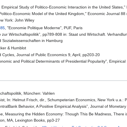
n Empirical Study of Politico-Economic Interaction in the United Slates
A Politico-Economic Model of the United Kingdom," Economic Journal 88
ew York: John Wiley
985
, "Economie Politique Moderne", PUF, Paris
zur Wirtschaftspolitik”, pp789-808 in: Staat und Wirtschaft. Verhandlun
nd Sozialwissenschaften in Hamburg
ncker & Humblot
 Cycles, Journal of Public Economics 9, April, pp203-20
onomic and Political Determinants of Presidential Popularity", Empirica
chaftspolitik, München: Vahlen
ist, In: Helmut Frisch, dir., Schumpeterian Economics, New York u.a.:
entralBank Behavior, A Positive Empirical Analysis”, Journal of Monet
 Measuring the Hidden Economy: Though This Be Madness, There is M
gton, MA, Lexington Books, pp3-27