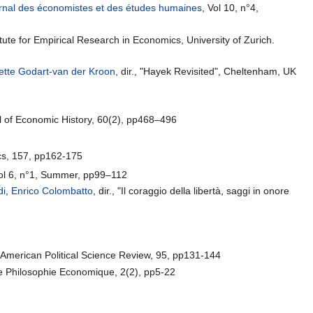
rnal des économistes et des études humaines
, Vol 10, n°4,
tute for Empirical Research in Economics, University of Zurich.
ette Godart-van der Kroon
, dir., "Hayek Revisited", Cheltenham, UK
al of Economic History, 60(2), pp468–496
ics, 157, pp162-175
Vol 6, n°1, Summer, pp99–112
di
,
Enrico Colombatto
, dir., "Il coraggio della libertà, saggi in onore
, American Political Science Review, 95, pp131-144
e Philosophie Economique, 2(2), pp5-22