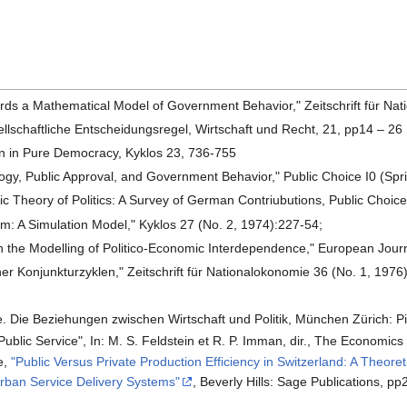
rds a Mathematical Model of Government Behavior," Zeitschrift für N
ellschaftliche Entscheidungsregel, Wirtschaft und Recht, 21, pp14 – 26
on in Pure Democracy, Kyklos 23, 736-755
logy, Public Approval, and Government Behavior," Public Choice I0 (Sp
c Theory of Politics: A Survey of German Contriubutions, Public Choic
em: A Simulation Model," Kyklos 27 (No. 2, 1974):227-54;
On the Modelling of Politico-Economic Interdependence," European Jour
her Konjunkturzyklen," Zeitschrift für Nationalokonomie 36 (No. 1, 1976
. Die Beziehungen zwischen Wirtschaft und Politik, München Zürich: P
Public Service", In: M. S. Feldstein et R. P. Imman, dir., The Economic
e,
"Public Versus Private Production Efficiency in Switzerland: A Theore
ban Service Delivery Systems"
, Beverly Hills: Sage Publications, p