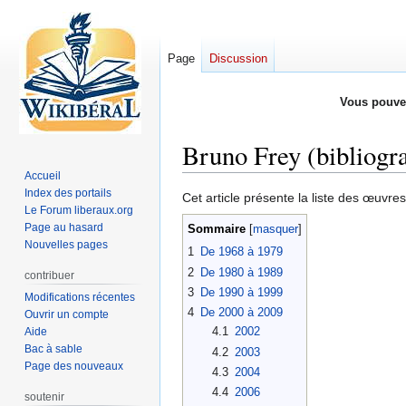
Page
Discussion
Vous pouve
Bruno Frey (bibliogr
Accueil
Index des portails
Aller
Aller
Cet article présente la liste des œuvre
Le Forum liberaux.org
à
à
Page au hasard
Sommaire
la
la
Nouvelles pages
1
De 1968 à 1979
navigation
recherche
2
De 1980 à 1989
contribuer
3
De 1990 à 1999
Modifications récentes
4
De 2000 à 2009
Ouvrir un compte
4.1
2002
Aide
Bac à sable
4.2
2003
Page des nouveaux
4.3
2004
4.4
2006
soutenir