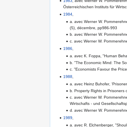
1983
, avec Werner W. Pommerehme
Österreichischen Instituts für Wirt
1984
,
a. avec Werner W. Pommerehne, 
(5), décembre, pp986-993
b. avec Werner W. Pommerehne,
c. avec Werner W. Pommerehne, 
1986
,
a. avec K. Foppa, "Human Behavi
b. "The Economic Mind: The So
c. "Economists Favour the Pri
1988
,
a. avec Heinz Buhofer, ‘Prisone
b. Property Rights in Prisoners
c. avec Werner W. Pommerehne, 
Wirtschafts - und Gesellschaftsp
d. avec Werner W. Pommerehne,
1989
,
a. avec R. Elchenberger, "Shoul