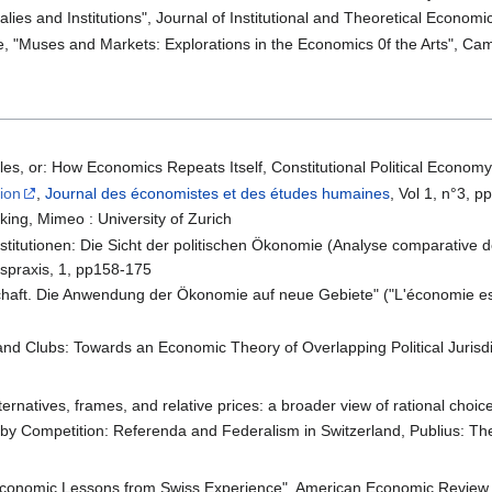
lies and Institutions", Journal of Institutional and Theoretical Econo
"Muses and Markets: Explorations in the Economics 0f the Arts", Camb
es, or: How Economics Repeats Itself, Constitutional Political Economy
tion
,
Journal des économistes et des études humaines
, Vol 1, n°3, 
king, Mimeo : University of Zurich
titutionen: Die Sicht der politischen Ökonomie (Analyse comparative des 
spraxis, 1, pp158-175
haft. Die Anwendung der Ökonomie auf neue Gebiete" ("L'économie est 
 and Clubs: Towards an Economic Theory of Overlapping Political Juri
ernatives, frames, and relative prices: a broader view of rational choic
by Competition: Referenda and Federalism in Switzerland, Publius: The
o-Economic Lessons from Swiss Experience", American Economic Review