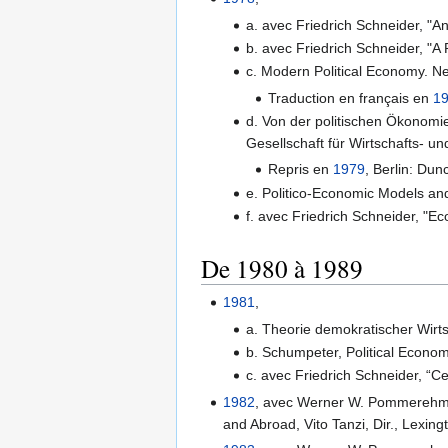
a. avec Friedrich Schneider, "A
b. avec Friedrich Schneider, "
c. Modern Political Economy. N
Traduction en français en
1
d. Von der politischen Ökonomie 
Gesellschaft für Wirtschafts- u
Repris en
1979
, Berlin: Du
e. Politico-Economic Models and
f. avec Friedrich Schneider, "Ec
De 1980 à 1989
1981
,
a. Theorie demokratischer Wirts
b. Schumpeter, Political Econom
c. avec Friedrich Schneider, “C
1982
, avec Werner W. Pommerehme,
and Abroad, Vito Tanzi, Dir., Lexin