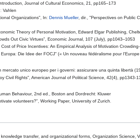
ntroduction, Journal of Cultural Economics, 21, pp165–173
: Vahlen
tional Organizations", In:
Dennis Mueller
, dir., "Perspectives on Publi
Economic Theory of Personal Motivation, Edward Elgar Publishing, Che
rowds Out Civic Virtues”, Economic Journal, 107 (July), pp1043–1053
 Cost of Price Incentives: An Empirical Analysis of Motivation Crowd
r Europa: Die Idee der FOCJ" (« Un nouveau fédéralisme pour l'Europe 
 mercato unico europeo per i governi: assicurare una quinta libertà (1
oy Civil Rights", American Journal of Political Science, 42(4), pp1343-
uman Behaviour, 2nd ed., Boston and Dordrecht: Kluwer
tivate volunteers?”, Working Paper, University of Zurich.
, knowledge transfer, and organizational forms, Organization Science, 