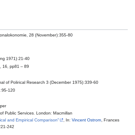
ationalokonomie, 28 (November):355-80
ring 1971):21-40
e, 16, pp81 – 89
nal of Polirical Research 3 (December 1975):339-60
):95-120
iper
s of Public Services. London: Macmillan
tical and Empirical Comparison"
, In:
Vincent Ostrom
, Frances
p221-242