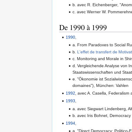
b. avec R. Eichenberger, "Anoma
c. avec Werner W. Pommerehne, 
De 1990 à 1999
1990
,
a. From Paradoxes to Social Rul
b.
L'effet de transfert de Motiva
c. Monitoring and Morale in Shir
d. Vergleichende Analyse von Ins
Staatswissenschaften und Staat
e. "Ökonomie ist Sozialwissensc
domaines"), München: Vahlen
1992
, avec A. Casella, Federalism
1993
,
a. avec Siegwart Lindenberg, Alt
b. avec Iris Bohnet, Democracy 
1994
,
a. "Direct Democracy: Politic