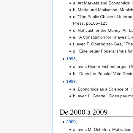
a. Art Markets and Economics: I
b. Markt und Motivation. Munich
c. "The Public Choice of Interna
Press, pp106–123
d. Not Just for the Money: An 
e. “A Constitution for Knaves C
f. avec F. Oberholzer-Gee, “The
g. "Eine neuer Föderalismus fü
1998
,
a. avec Reiner Eichenberger, Un
b. "Does the Popular Vote Destr
1999
,
a. Economics as a Science of H
b. avec L. Goette, “Does pay mo
De 2000 à 2009
2000
,
a. avec M. Osterloh, Motivation