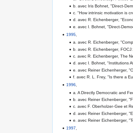
b. avec Iris Bohnet, "Direct-De
c. “How intrinsic motivation is 
d. avec R. Eichenberger, “Econ
e. avec I. Bohnet, "Direct-Demo
1995
,
a. avec R. Eichenberger, "Compe
b. avec R. Eichenberger, FOCJ:
c. avec R. Eichenberger, The N
d. avec I. Bohnet, “Institutions
e. avec Reiner Eichenherger, "O
f. avec R. L. Frey, "Is there a
1996
,
a. A Directly Democratic and Fe
b. avec Reiner Eichenberger, "
c. avec F. Oberholzer-Gee et Re
d. avec Reiner Eichenberger, "Ei
e. avec Reiner Eichenberger, "
1997
,