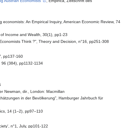
g Austrian Economists"
, Empirica, Zeitschrift des
 economists: An Empirical Inquiry, American Economic Review, 74
of Income and Wealth, 30(1), pp1-23
 Economists Think ?", Theory and Decision, n°16, pp251-308
°7, pp137-160
, 96 (384), pp1132-1134
6
ter Newman, dir., London: Macmillan
schätzungen in der Bevölkerung", Hamburger Jahrbuch für
cs, 14 (1–2), pp97–110
iety', n°1, July, pp101-122