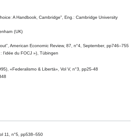
c Choice: A Handbook, Cambridge", Eng.: Cambridge University
ltenham (UK)
ing-out”, American Economic Review, 87, n°4, September, pp746–755
: l'idée du FOCJ »), Tübingen
995), «Federalismo & Libertà», Vol V, n°3, pp25-48
1348
Vol 11, n°5, pp538–550