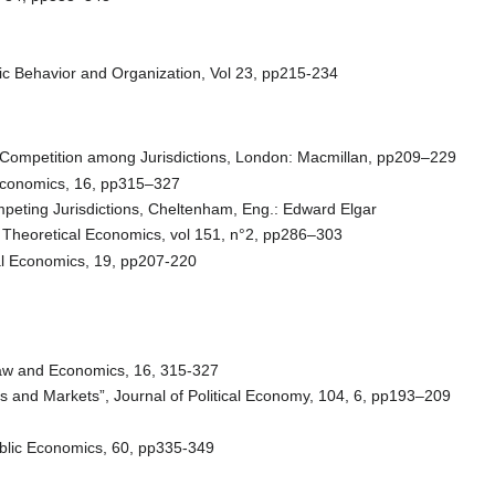
ic Behavior and Organization, Vol 23, pp215-234
., Competition among Jurisdictions, London: Macmillan, pp209–229
 Economics, 16, pp315–327
peting Jurisdictions, Cheltenham, Eng.: Edward Elgar
 and Theoretical Economics, vol 151, n°2, pp286–303
ral Economics, 19, pp207-220
Law and Economics, 16, 315-327
ls and Markets”, Journal of Political Economy, 104, 6, pp193–209
ublic Economics, 60, pp335-349