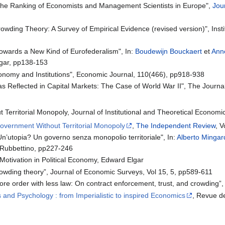
The Ranking of Economists and Management Scientists in Europe",
Jou
owding Theory: A Survey of Empirical Evidence (revised version)", Insti
Towards a New Kind of Eurofederalism", In:
Boudewijn Bouckaert
et
Ann
gar, pp138-153
conomy and Institutions", Economic Journal, 110(466), pp918-938
 as Reflected in Capital Markets: The Case of World War II", The Journ
 Territorial Monopoly, Journal of Institutional and Theoretical Econom
overnment Without Territorial Monopoly
,
The Independent Review
, 
"Un’utopia? Un governo senza monopolio territoriale", In:
Alberto Mingar
, Rubbettino, pp227-246
otivation in Political Economy, Edward Elgar
rowding theory”, Journal of Economic Surveys, Vol 15, 5, pp589-611
More order with less law: On contract enforcement, trust, and crowding”
and Psychology : from Imperialistic to inspired Economics
, Revue d