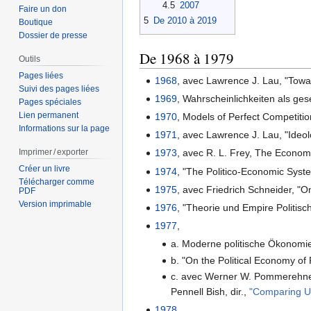
4.5
2007
Faire un don
5
De 2010 à 2019
Boutique
Dossier de presse
De 1968 à 1979
Outils
Pages liées
1968
, avec Lawrence J. Lau, "Towa
Suivi des pages liées
1969
, Wahrscheinlichkeiten als ges
Pages spéciales
Lien permanent
1970
, Models of Perfect Competiti
Informations sur la page
1971
, avec Lawrence J. Lau, "Ideo
Imprimer / exporter
1973
, avec R. L. Frey, The Economi
Créer un livre
1974
, "The Politico-Economic Syst
Télécharger comme
1975
, avec Friedrich Schneider, "
PDF
Version imprimable
1976
, "Theorie und Empire Politisc
1977
,
a. Moderne politische Ökonomie
b. "On the Political Economy of 
c. avec Werner W. Pommer­ehn
Pennell Bish, dir.,
"Comparing Ur
1978
,