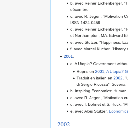
b. avec Reiner Eichenberger, "
décembre
c. avec R. Jegen, "Motivation Cr
ISSN 1424-0459
d. avec Reiner Eichenberger, "
et Northampton, MA: Edward El
e. avec Stutzer, "Happiness, E
f. avec Marcel Kucher, "History
2001
,
a. A Utopia? Government without
Repris en
2001
,
A Utopia? G
Traduit en italien en
2002
, 
di Sergio Ricossa", Soveria
b. Inspiring Economics: Human M
c. avec R. Jegen, “Motivation c
d. avec I. Bohnet et S. Huck, “
e. avec Alois Stutzer,
Economics 
2002