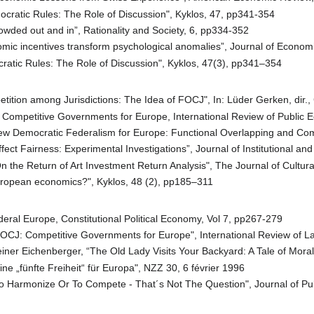
mocratic Rules: The Role of Discussion", Kyklos, 47, pp341-354
crowded out and in”, Rationality and Society, 6, pp334-352
omic incentives transform psychological anomalies”, Journal of Econom
cratic Rules: The Role of Discussion", Kyklos, 47(3), pp341–354
tition among Jurisdictions: The Idea of FOCJ", In: Lüder Gerken, dir
 Competitive Governments for Europe, International Review of Public
ew Democratic Federalism for Europe: Functional Overlapping and Com
 Affect Fairness: Experimental Investigations”, Journal of Institutional
n the Return of Art Investment Return Analysis", The Journal of Cultu
 European economics?", Kyklos, 48 (2), pp185–311
deral Europe, Constitutional Political Economy, Vol 7, pp267-279
FOCJ: Competitive Governments for Europe", International Review of 
iner Eichenberger, “The Old Lady Visits Your Backyard: A Tale of Mora
ne „fünfte Freiheit“ für Europa", NZZ 30, 6 février 1996
To Harmonize Or To Compete - That´s Not The Question", Journal of P