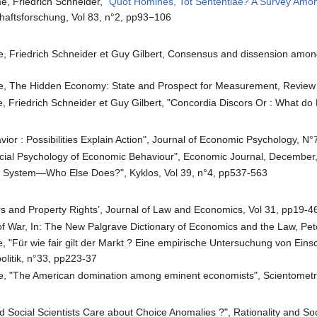
, Friedrich Schneider,
"Quot Homines, Tot Sententiae? A Survey Amon
schaftsforschung, Vol 83, n°2, pp93−106
Friedrich Schneider et Guy Gilbert, Consensus and dissension among
 The Hidden Economy: State and Prospect for Measurement, Review 
Friedrich Schneider et Guy Gilbert, "Concordia Discors Or : What do
or : Possibilities Explain Action", Journal of Economic Psychology, N
cial Psychology of Economic Behaviour", Economic Journal, December
ce System—Who Else Does?", Kyklos, Vol 39, n°4, pp537-563
rs and Property Rights’, Journal of Law and Economics, Vol 31, pp19-4
 of War, In: The New Palgrave Dictionary of Economics and the Law, Pe
"Für wie fair gilt der Markt ? Eine empirische Untersuchung von Ein
olitik, n°33, pp223-37
 "The American domination among eminent economists", Scientometri
d Social Scientists Care about Choice Anomalies ?", Rationality and Soc