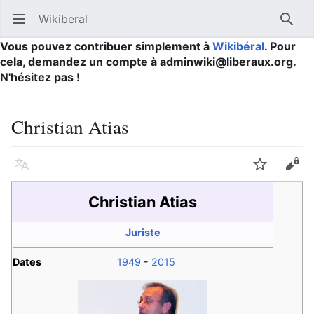
Wikiberal
Ouvrir le menu principal
Reche
Vous pouvez contribuer simplement à
Wikibéral
. Pour
cela, demandez un compte à adminwiki@liberaux.org.
N'hésitez pas !
Christian Atias
Langue
Suivre
Modifier
Christian Atias
Juriste
Dates
1949
-
2015