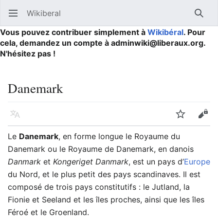
Wikiberal
Ouvrir le menu principal
Reche
Vous pouvez contribuer simplement à
Wikibéral
. Pour
cela, demandez un compte à adminwiki@liberaux.org.
N'hésitez pas !
Danemark
Langue
Suivre
Modifier
Le
Danemark
, en forme longue le Royaume du
Danemark ou le Royaume de Danemark, en danois
Danmark
et
Kongeriget Danmark
, est un pays d’
Europe
du Nord, et le plus petit des pays scandinaves. Il est
composé de trois pays constitutifs : le Jutland, la
Fionie et Seeland et les îles proches, ainsi que les îles
Féroé et le Groenland.