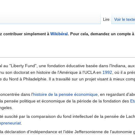
Lire
Voir le text
z contribuer simplement à
Wikibéral
. Pour cela, demandez un compte à 
al au "Liberty Fund", une fondation éducative basée dans l'Indiana, au
tenu son doctorat en histoire de l'Amérique à l'UCLA en
1992
, où il a p
 du Nord à Philadelphie. Il a travaillé sur un projet visant à mieux com
concentrée dans l'
histoire de la pensée économique
, en regardant d'ab
la pensée politique et économique de la période de la fondation des
Et
Angeles.
té suscité par la comparaison du fond intellectuel de la pensée de La
epreneuriat
.
la déclaration d'indépendance et l'idée Jeffersonienne de l'autonomie 