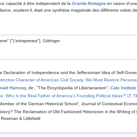
leur capacité à être indépendant de la
Grande-Bretagne
en raison d'une
dance, soutient-il, était une synthèse magistrale des différents volets d
mer" ["L'entrepreneur"], Göttingen
 Declaration of Independence and the Jeffersonian Idea of Self-Gover
tinctive Character of American Civil Society. We Must Restore Person
nald Hamowy
, dir., "The Encyclopedia of Libertarianism",
Cato Institute
ke. Who Is the Real Father of America’s Founding Political Ideas?"
,
T
Member of the German Historical School", Journal of Contextual Econo
istory? The Reclamation of Old Fashioned Historicism in the Writing of 
, Rowman & Littlefield