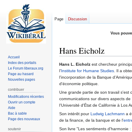
Page
Discussion
Vous pouve
Hans Eicholz
Accueil
Index des portails
Aller
Aller
Hans L. Eicholz
est chercheur princip
Le Forum liberaux.org
à
à
l'
Institute for Humane Studies
. Il a ob
Page au hasard
la
la
l'incorporation de la Banque d'Amérique
Nouvelles pages
navigation
recherche
d'économie politique.
contribuer
Une grande partie de son travail s'est 
Modifications récentes
communications sur divers aspects de 
Ouvrir un compte
l'Université d'État de Californie à Los 
Aide
Bac à sable
Son intérêt pour
Ludwig Lachmann
a é
Page des nouveaux
de la finance, de la banque et de l'
entr
Son livre "Les sentiments d'harmonie : 
soutenir