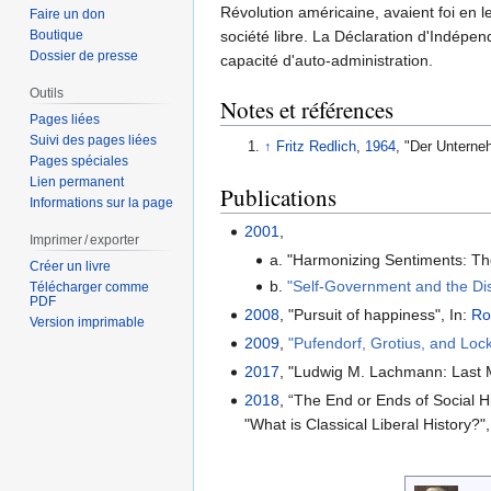
Révolution américaine, avaient foi en 
Faire un don
Boutique
société libre. La Déclaration d'Indépen
Dossier de presse
capacité d'auto-administration.
Outils
Notes et références
Pages liées
Suivi des pages liées
↑
Fritz Redlich
,
1964
, "Der Unterneh
Pages spéciales
Lien permanent
Publications
Informations sur la page
2001
,
Imprimer / exporter
a. "Harmonizing Sentiments: The
Créer un livre
b.
"Self-Government and the Dis
Télécharger comme
PDF
2008
, "Pursuit of happiness", In:
Ro
Version imprimable
2009
,
"Pufendorf, Grotius, and Loc
2017
, "Ludwig M. Lachmann: Last 
2018
, “The End or Ends of Social H
"What is Classical Liberal History?"