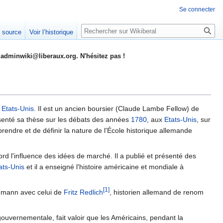
Se connecter
Rechercher
e source
Voir l’historique
adminwiki@liberaux.org. N'hésitez pas !
x
Etats-Unis
. Il est un ancien boursier (Claude Lambe Fellow) de
résenté sa thèse sur les débats des années
1780
, aux
Etats-Unis
, sur
prendre et de définir la nature de l'École historique allemande
ord l'influence des idées de marché. Il a publié et présenté des
ats-Unis
et il a enseigné l'histoire américaine et mondiale à
[1]
chmann avec celui de
Fritz Redlich
, historien allemand de renom
gouvernementale, fait valoir que les Américains, pendant la