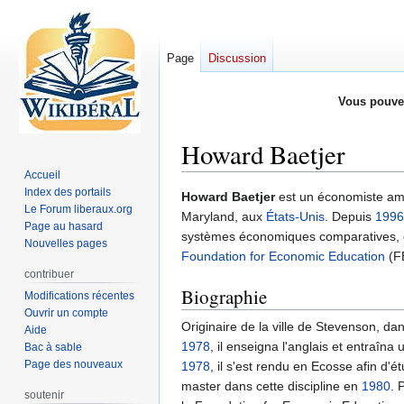
Page
Discussion
Vous pouve
Howard Baetjer
Accueil
Index des portails
Aller
Aller
Howard Baetjer
est un économiste amé
Le Forum liberaux.org
à
à
Maryland, aux
États-Unis
. Depuis
1996
Page au hasard
la
la
systèmes économiques comparatives, et
Nouvelles pages
navigation
recherche
Foundation for Economic Education
(F
contribuer
Biographie
Modifications récentes
Ouvrir un compte
Originaire de la ville de Stevenson, da
Aide
1978
, il enseigna l'anglais et entraîn
Bac à sable
Page des nouveaux
1978
, il s'est rendu en Ecosse afin d'é
master dans cette discipline en
1980
. 
soutenir