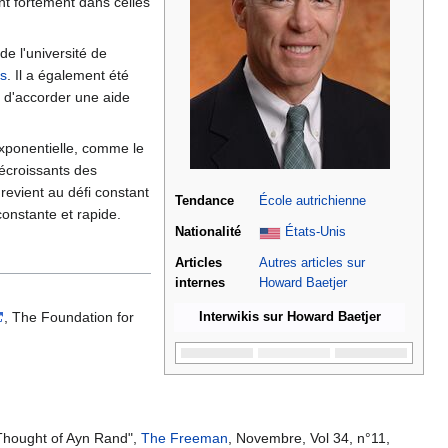
nt fortement dans celles
de l'université de
es
. Il a également été
n d'accorder une aide
exponentielle, comme le
écroissants des
 revient au défi constant
Tendance
École autrichienne
onstante et rapide.
Nationalité
États-Unis
Articles
Autres articles sur
internes
Howard Baetjer
, The Foundation for
Interwikis sur Howard Baetjer
 Thought of Ayn Rand",
The Freeman
, Novembre, Vol 34, n°11,