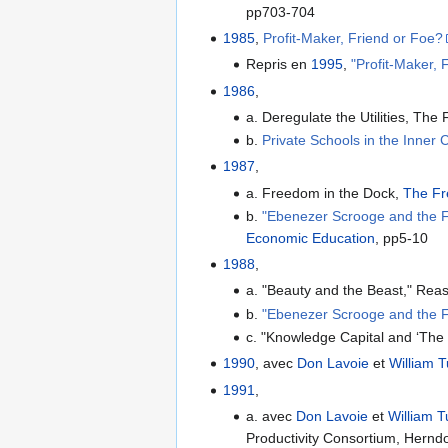
pp703-704
1985
,
Profit-Maker, Friend or Foe?
Repris en
1995
,
"Profit-Maker, 
1986
,
a. Deregulate the Utilities, Th
b.
Private Schools in the Inner C
1987
,
a. Freedom in the Dock,
The F
b.
"Ebenezer Scrooge and the F
Economic Education
, pp5-10
1988
,
a. "Beauty and the Beast," Rea
b.
"Ebenezer Scrooge and the Fre
c. "Knowledge Capital and ‘Th
1990
, avec
Don Lavoie
et
William T
1991
,
a. avec
Don Lavoie
et
William T
Productivity Consortium, Herndo