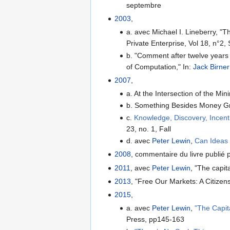
septembre
2003
,
a. avec Michael I. Lineberry, "T
Private Enterprise, Vol 18, n°2,
b. "Comment after twelve years 
of Computation," In:
Jack Birner
2007
,
a. At the Intersection of the M
b. Something Besides Money Grow
c.
Knowledge, Discovery, Incenti
23, no. 1, Fall
d. avec
Peter Lewin
,
Can Ideas 
2008
, commentaire du livre publié
2011
, avec
Peter Lewin
, "The capit
2013
, "Free Our Markets: A Citize
2015
,
a. avec
Peter Lewin
,
"The Capi
Press, pp145-163