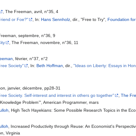
, The Freeman, avril, n°35, 4
Friend or Foe?"
, In:
Hans Sennholz
, dir., "Free to Try",
Foundation fo
e Freeman, septembre, n°36, 9
ity
, The Freeman, novembre, n°36, 11
reeman
, février, n°37, n°2
ree Society"
, In:
Beth Hoffman
, dir.,
"Ideas on Liberty: Essays in Hono
son, janvier, décembre, pp28-31
e Society. Self-interest and interest in others go together"
,
The Fr
e Knowledge Problem’", American Programmer, mars
ulloh
, High Tech Hayekians: Some Possible Research Topics in the Ec
ulloh
, Increased Productivity through Reuse: An Economist's Perspect
n, Virginia