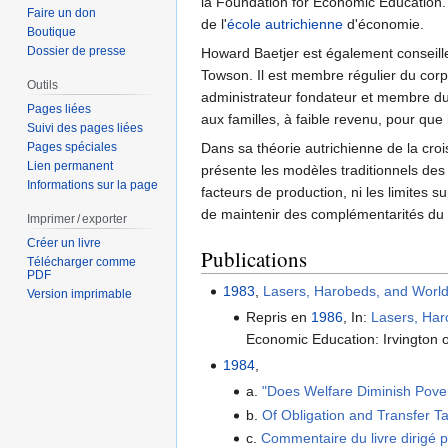
la Foundation for Economic Education.
Faire un don
de l'
école autrichienne
d'économie.
Boutique
Dossier de presse
Howard Baetjer est également conseiller 
Towson. Il est membre régulier du corps
Outils
administrateur fondateur et membre du 
Pages liées
aux familles, à faible revenu, pour que
Suivi des pages liées
Pages spéciales
Dans sa théorie autrichienne de la cro
Lien permanent
présente les modèles traditionnels de
Informations sur la page
facteurs de production, ni les limites
de maintenir des complémentarités du 
Imprimer / exporter
Créer un livre
Publications
Télécharger comme
PDF
1983
,
Lasers, Harobeds, and Worl
Version imprimable
Repris en
1986
, In:
Lasers, Har
Economic Education: Irvington
1984
,
a.
"Does Welfare Diminish Pove
b.
Of Obligation and Transfer T
c.
Commentaire du livre dirigé p