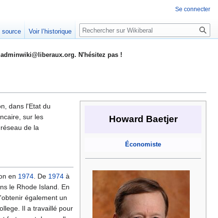
Se connecter
Rechercher
e source
Voir l’historique
adminwiki@liberaux.org. N'hésitez pas !
, dans l'Etat du
caire, sur les
Howard Baetjer
 réseau de la
Économiste
ton en
1974
. De
1974
à
ans le Rhode Island. En
t d'obtenir également un
lege. Il a travaillé pour