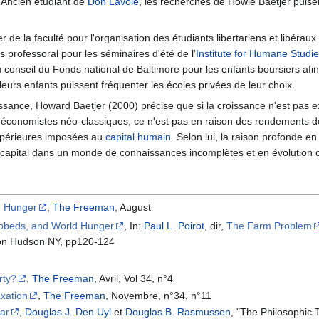
 Ancien étudiant de
Don Lavoie
, les recherches de Howie Baetjer puise
de la faculté pour l'organisation des étudiants libertariens et libéraux 
 professoral pour les séminaires d'été de l'
Institute for Humane Studi
conseil du Fonds national de Baltimore pour les enfants boursiers afi
 leurs enfants puissent fréquenter les écoles privées de leur choix.
issance, Howard Baetjer (2000) précise que si la croissance n'est pas 
s économistes néo-classiques, ce n'est pas en raison des rendements d
 supérieures imposées au
capital humain
. Selon lui, la raison profonde en
capital dans un monde de connaissances incomplètes et en évolution c
d Hunger
,
The Freeman
, August
obeds, and World Hunger
, In:
Paul L. Poirot
, dir,
The Farm Problem
 on Hudson NY, pp120-124
rty?
,
The Freeman
, Avril, Vol 34, n°4
axation
,
The Freeman
, Novembre, n°34, n°11
ar
,
Douglas J. Den Uyl
et
Douglas B. Rasmussen
, "The Philosophic