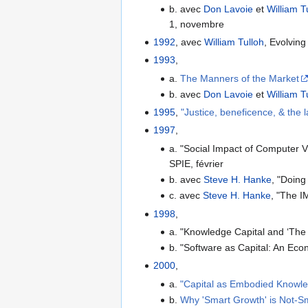
b. avec
Don Lavoie
et
William T
1, novembre
1992
, avec
William Tulloh
, Evolvin
1993
,
a.
The Manners of the Market
b. avec
Don Lavoie
et
William T
1995
,
"Justice, beneficence, & the 
1997
,
a. "Social Impact of Computer Vi
SPIE, février
b. avec
Steve H. Hanke
, "Doing
c. avec
Steve H. Hanke
, "The I
1998
,
a. "Knowledge Capital and ‘Th
b. "Software as Capital: An Eco
2000
,
a.
"Capital as Embodied Knowled
b.
Why 'Smart Growth' is Not-S