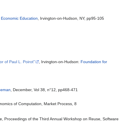
r Economic Education
, Irvington-on-Hudson, NY, pp95-105
r of Paul L. Poirot"
, Irvington-on-Hudson:
Foundation for
eeman
, December, Vol 38, n°12, pp468-471
onomics of Computation, Market Process, 8
ive, Proceedings of the Third Annual Workshop on Reuse, Software