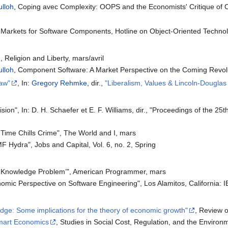
ulloh
, Coping avec Complexity: OOPS and the Economists' Critique of Ce
g Markets for Software Components, Hotline on Object-Oriented Technol
, Religion and Liberty, mars/avril
ulloh
, Component Software: A Market Perspective on the Coming Revolu
law"
, In:
Gregory Rehmke
, dir.,
"Liberalism, Values & Lincoln-Dougla
sion", In: D. H. Schaefer et E. F. Williams, dir., "Proceedings of the 
 Time Chills Crime", The World and I, mars
MF Hydra", Jobs and Capital, Vol. 6, no. 2, Spring
e Knowledge Problem’", American Programmer, mars
nomic Perspective on Software Engineering", Los Alamitos, California:
ge: Some implications for the theory of economic growth"
, Review o
mart Economics
, Studies in Social Cost, Regulation, and the Environ