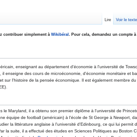
Lire
Voir le text
z contribuer simplement à
Wikibéral
. Pour cela, demandez un compte à 
ricain, enseignant au département d'économie à l'université de Towson
, il enseigne des cours de microéconomie, d'économie monétaire et ban
 sur l'histoire de la pensée économique. Il est également membre du
EE).
ns le Maryland, il a obtenu son premier diplôme à l'université de Prince
a une équipe de football (américain) à l'école de St George à Newport, d
tudier la littérature anglaise à l'université d'Edinbourg, ce qui lui permi
Par la suite, il a effectué des études en Sciences Politiques au Boston Col