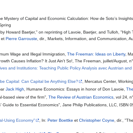
he Mystery of Capital and Economic Calculation: How de Soto’s Insights 
 Spring
by Howard Baetjer," on reprinting of Lavoie, Baetjer, and Tulloh, "Hi
et
Pierre Garrouste
, dir., Markets, Information, and Communication, 
inimum Wage and Illegal Immigration,
The Freeman: Ideas on Liberty
, Ma
th Causes Inflation? It Just Ain't So!, The Freeman, juillet/August, n
ves and Institutions: Teaching Public Policy Analysis avec Austrian and
be Capital: Can Capital be Anything Else?
, Mercatus Center, Working 
 par
Jack High
, Humane Economics: Essays in honor of Don Lavoie,
The
al-based view of the firm",
The Review of Austrian Economics
, vol 24,
ns' Guide to Essential Economics", Jane Philip Publications, LLC, ISBN
tal-Using Economy"
, In:
Peter Boettke
et
Christopher Coyne
, dir., "