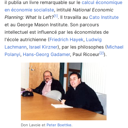
il publia un livre remarquable sur le
calcul économique
en économie socialiste
, intitulé
National Economic
[1]
Planning: What Is Left?
. Il travailla au
Cato Institute
et au George Mason Institute. Son parcours
intellectuel est influencé par les économistes de
l'école autrichienne (
Friedrich Hayek
,
Ludwig
Lachmann
,
Israel Kirzner
), par les philosophes (
Michael
[2]
Polanyi
,
Hans-Georg Gadamer
, Paul Ricoeur
).
Don Lavoie et
Peter Boettke
.