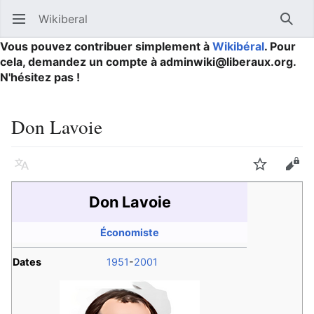
Wikiberal
Ouvrir le menu principal
Reche
Vous pouvez contribuer simplement à
Wikibéral
. Pour
cela, demandez un compte à adminwiki@liberaux.org.
N'hésitez pas !
Don Lavoie
Langue
Suivre
Modifier
Don Lavoie
Économiste
Dates
1951
-
2001