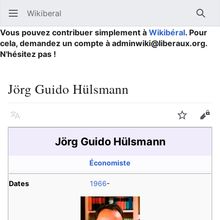
Wikiberal
Ouvrir le menu principal
Reche
Vous pouvez contribuer simplement à
Wikibéral
. Pour
cela, demandez un compte à adminwiki@liberaux.org.
N'hésitez pas !
Jörg Guido Hülsmann
Langue
Suivre
Modifier
Jörg Guido Hülsmann
Économiste
Dates
1966
-