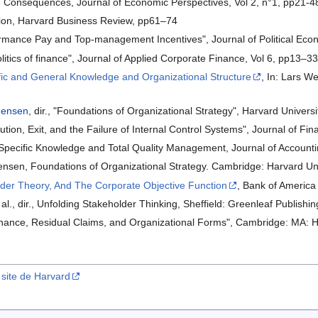
d Consequences, Journal of Economic Perspectives, Vol 2, n°1, pp21-4
ation, Harvard Business Review, pp61–74
ormance Pay and Top-management Incentives", Journal of Political Ec
olitics of finance", Journal of Applied Corporate Finance, Vol 6, pp13–3
fic and General Knowledge and Organizational Structure
, In: Lars W
Jensen
, dir., "Foundations of Organizational Strategy", Harvard Univers
ution, Exit, and the Failure of Internal Control Systems", Journal of Fi
 Specific Knowledge and Total Quality Management, Journal of Accoun
Jensen, Foundations of Organizational Strategy. Cambridge: Harvard Un
lder Theory, And The Corporate Objective Function
, Bank of America
et al., dir., Unfolding Stakeholder Thinking, Sheffield: Greenleaf Publishin
rnance, Residual Claims, and Organizational Forms", Cambridge: MA: H
 site de Harvard