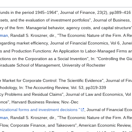
funds in the period 1945–1964", Journal of Finance, 23(2), pp389–416
 assets, and the evaluation of investment portfolios", Journal of Busines
ry of the firm: Managerial behavior, agency costs, and capital structur
rman
, Randall S. Kroszner, dir., "The Economic Nature of the Firm. A
arding market efficiency, Journal of Financial Economics, Vol 6, June
hts and Production Functions: An Application to Labor-Managed Firms a
ections on the Corporation as a Social Invention", In: "Controlling the
raduate School of Management, University of Rochester
 Market for Corporate Control: The Scientific Evidence", Journal of Fi
hodology, In: The Accounting Review, Vol. 53, pp319-339
y Problems and Residual Claims", Journal of Law and Economics, Vol
ience", Harvard Business Review, Nov.-Dec
nizational forms and investment decisions "
, Journal of Financial Ec
rman
, Randall S. Kroszner, dir., "The Economic Nature of the Firm. A
 Flow, Corporate Finance, and Takeovers", American Economic Review,