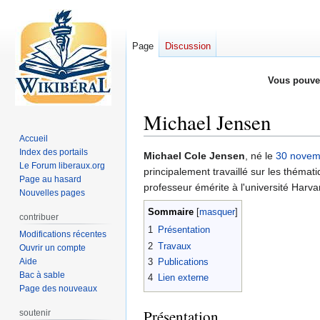
Page
Discussion
Vous pouve
Michael Jensen
Accueil
Index des portails
Aller
Aller
Michael Cole Jensen
, né le
30 novem
Le Forum liberaux.org
à
à
principalement travaillé sur les thémati
Page au hasard
la
la
professeur émérite à l'université Harva
Nouvelles pages
navigation
recherche
Sommaire
contribuer
1
Présentation
Modifications récentes
2
Travaux
Ouvrir un compte
Aide
3
Publications
Bac à sable
4
Lien externe
Page des nouveaux
Présentation
soutenir