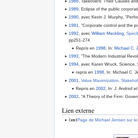
1988
, Takeovers: Their Causes an
1989
, Eclipse of the public corpor
1990
, avec Kevin J. Murphy, "Perf
1991
, "Corporate control and the p
1992
, avec
William Meckling
,
Speci
pp251-274
Repris en
1998
, In:
Michael C. 
1993
, "The Modern Industrial Revol
1994
, avec Karen Wruck, Science,
repris en
1998
, In: Michael C. 
2001
,
Value Maximization, Stakeho
Repris en
2002
, In: J. Andriof 
2002
, "A Theory of the Firm: Gove
Lien externe
Page de Michael Jensen sur le
(en)