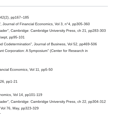
s, 42(2), pp167–185
e", Journal of Financial Economics, Vol 3, n°4, pp305-360
 Reader", Cambridge: Cambridge University Press, ch 21, pp283-303
/sept, pp95-101
nd Codetermination", Journal of Business, Vol 52, pp469-506
 Giant Corporation: A Symposium" (Center for Research in
nancial Economics, Vol 11, pp5-50
 26, pp1-21
onomics, Vol 14, pp101-119
 Reader", Cambridge: Cambridge University Press, ch 22, pp304-312
 Vol 76, May, pp323-329