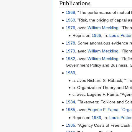
Publications
1968
, "The performance of mutual 
1969
, "Risk, the pricing of capital
1976
, avec
William Meckling
, "Theo
Repris en
1986
, In:
Louis Putte
1978
, Some anomalous evidence reg
1979
, avec
William Meckling
, "Rig
1982
, avec
William Meckling
, "Refl
Government Policy and Business, G
1983
,
a. avec Richard S. Ruback, "The
b. Organization Theory and Met
c. avec Eugene F. Fama, "Agenc
1984
, "Takeovers: Folklore and Sc
1985
, avec
Eugene F. Fama
,
"Orga
Repris en
1986
, In:
Louis Putte
1986
, "Agency Costs of Free Cash