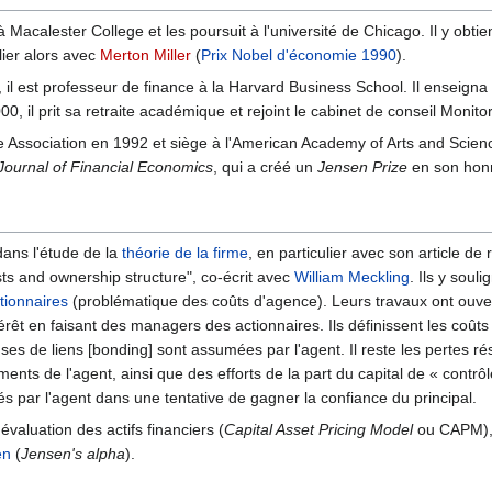
acalester College et les poursuit à l'université de Chicago. Il y obt
culier alors avec
Merton Miller
(
Prix Nobel d'économie
1990
).
, il est professeur de finance à la Harvard Business School. Il enseign
0, il prit sa retraite académique et rejoint le cabinet de conseil Monito
ce Association en 1992 et siège à l'American Academy of Arts and Scie
Journal of Financial Economics
, qui a créé un
Jensen Prize
en son hon
dans l'étude de la
théorie de la firme
, en particulier avec son article de
ts and ownership structure", co-écrit avec
William Meckling
. Ils y soul
tionnaires
(problématique des coûts d'agence). Leurs travaux ont ouvert 
térêt en faisant des managers des actionnaires. Ils définissent les c
penses de liens [bonding] sont assumées par l'agent. Il reste les pertes 
nts de l'agent, ainsi que des efforts de la part du capital de « contrô
s par l'agent dans une tentative de gagner la confiance du principal.
évaluation des actifs financiers (
Capital Asset Pricing Model
ou CAPM), 
en
(
Jensen's alpha
).