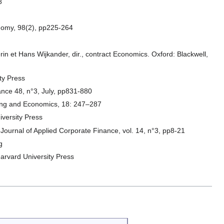
8
onomy, 98(2), pp225-264
3
erin et Hans Wijkander, dir., contract Economics. Oxford: Blackwell,
ity Press
nance 48, n°3, July, pp831-880
ting and Economics, 18: 247–287
iversity Press
 Journal of Applied Corporate Finance, vol. 14, n°3, pp8-21
g
arvard University Press