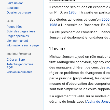
Faire un don
Il commence ses études en économie à M
Boutique
un Ph.D. en
1968
. Il travaille en parti
Dossier de presse
Ses études achevées et jusqu'en
2000
Outils
1988
à l'université de Rochester. En 200
Pages liées
Suivi des pages liées
Il a été président de l'American Finan
Pages spéciales
Jensen est également le fondateur du
Lien permanent
Informations sur la page
Travaux
Imprimer / exporter
Michael Jensen a joué un rôle majeur 
Créer un livre
firm: Managerial behaviour, agency cos
Télécharger comme
des managers diffèrent de ceux des
ac
PDF
Version imprimable
régler ce problème de divergence d'in
par le principal [propriétaire], les dé
mesure et d'observation des comporteme
sont tout simplement les coûts supporté
Il a également travaillé sur le modèle d'
gérants de fonds avec l'
Alpha de Jens