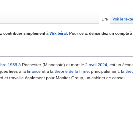
Lire
Voir le text
z contribuer simplement à
Wikibéral
. Pour cela, demandez un compte à 
bre
1939
à Rochester (Minnesota) et mort le
2 avril
2024
, est un écono
ques liées à la
finance
et à la
théorie de la firme
, principalement, la
thé
rd et travaille également pour Monitor Group, un cabinet de conseil.