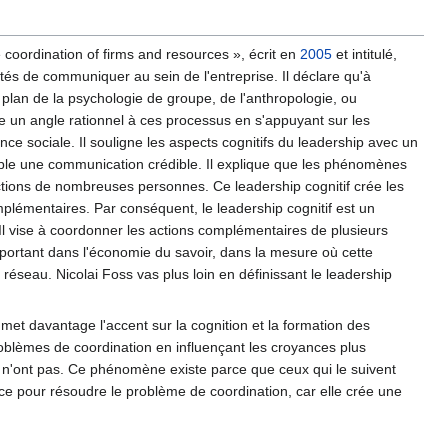
coordination of firms and resources », écrit en
2005
et intitulé,
lités de communiquer au sein de l'entreprise. Il déclare qu'à
lan de la psychologie de groupe, de l'anthropologie, ou
ne un angle rationnel à ces processus en s'appuyant sur les
e sociale. Il souligne les aspects cognitifs du leadership avec un
emple une communication crédible. Il explique que les phénomènes
ctions de nombreuses personnes. Ce leadership cognitif crée les
lémentaires. Par conséquent, le leadership cognitif est un
 Il vise à coordonner les actions complémentaires de plusieurs
ortant dans l'économie du savoir, dans la mesure où cette
seau. Nicolai Foss vas plus loin en définissant le leadership
met davantage l'accent sur la cognition et la formation des
problèmes de coordination en influençant les croyances plus
ls n'ont pas. Ce phénomène existe parce que ceux qui le suivent
cace pour résoudre le problème de coordination, car elle crée une