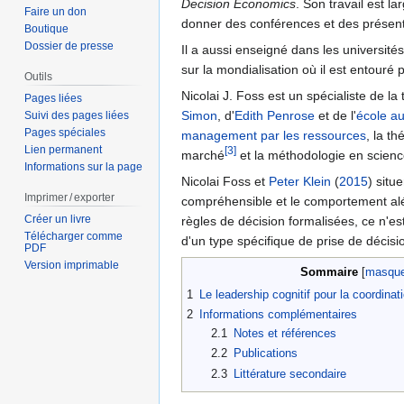
Decision Economics
. Son travail est l
Faire un don
donner des conférences et des présentat
Boutique
Dossier de presse
Il a aussi enseigné dans les universit
sur la mondialisation où il est entour
Outils
Nicolai J. Foss est un spécialiste de la
Pages liées
Simon
, d'
Edith Penrose
et de l'
école au
Suivi des pages liées
Pages spéciales
management par les ressources
, la th
Lien permanent
[3]
marché
et la méthodologie en scienc
Informations sur la page
Nicolai Foss et
Peter Klein
(
2015
) situ
Imprimer / exporter
compréhensible et le comportement aléa
Créer un livre
règles de décision formalisées, ce n'es
Télécharger comme
d'un type spécifique de prise de décisi
PDF
Version imprimable
Sommaire
1
Le leadership cognitif pour la coordina
2
Informations complémentaires
2.1
Notes et références
2.2
Publications
2.3
Littérature secondaire