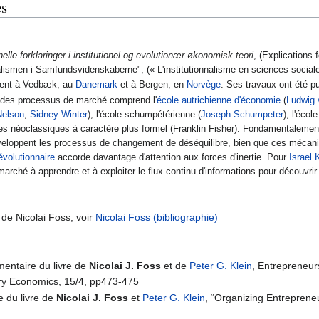
es
elle forklaringer i institutionel og evolutionær økonomisk teori
, (Explications 
onalismen i Samfundsvidenskaberne", (« L'institutionnalisme en sciences socia
ident à Vedbæk, au
Danemark
et à Bergen, en
Norvège
. Ses travaux ont été p
e des processus de marché comprend l'
école autrichienne d'économie
(
Ludwig 
Nelson
,
Sidney Winter
), l'école schumpétérienne (
Joseph Schumpeter
), l'écol
tes néoclassiques à caractère plus formel (Franklin Fisher). Fondamentalemen
eloppent les processus de changement de déséquilibre, bien que ces mécani
volutionnaire
accorde davantage d'attention aux forces d'inertie. Pour
Israel 
arché à apprendre et à exploiter le flux continu d'informations pour découvri
 de Nicolai Foss, voir
Nicolai Foss (bibliographie)
entaire du livre de
Nicolai J. Foss
et de
Peter G. Klein
, Entrepreneur
ary Economics, 15/4, pp473-475
 du livre de
Nicolai J. Foss
et
Peter G. Klein
, “Organizing Entreprene