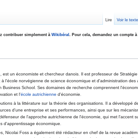
Lire
Voir le text
z contribuer simplement à
Wikibéral
. Pour cela, demandez un compte à 
4
, est un économiste et chercheur danois. Il est professeur de Stratégie
 l'école norvégienne de science économique et d'administration des af
n Business School. Ses domaines de recherche comprennent l'économie
vation et l'
école autrichienne
d'économie.
tions à la littérature sur la théorie des organisations. Il a développé d
sources d'une entreprise et ses performances, ainsi que sur les méca
défenseur de l'approche autrichienne de l'économie, qui met l'accent su
us d'apprentissage économique.
res, Nicolai Foss a également été rédacteur en chef de la revue acadé