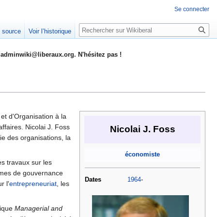
Se connecter
Rechercher
e source
Voir l’historique
adminwiki@liberaux.org. N'hésitez pas !
 et d'Organisation à la
faires. Nicolai J. Foss
Nicolai J. Foss
 des organisations, la
économiste
es travaux sur les
nismes de gouvernance
Dates
1964
-
r l'
entrepreneuriat
, les
mique
Managerial and