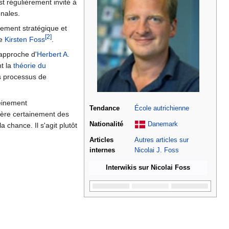
t régulièrement invité à
onales.
gement stratégique et
[2]
se
Kirsten Foss
.
'approche d'
Herbert A.
t la
théorie du
s processus de
leinement
Tendance
École autrichienne
fère certainement des
Nationalité
Danemark
chance. Il s'agit plutôt
Articles
Autres articles sur
internes
Nicolai J. Foss
Interwikis sur Nicolai Foss