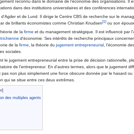
argement reconnu dans le domaine de l'économie des organisations. Il es
ions dans des institutions universitaires et des conférences internati
és d'Agder et de Lund. Il dirige le Centre CBS de recherche sur le mana
[1]
é par de brillants économistes comme Christian Knudsen
ou son épou
 théorie de la
firme
et du management stratégique. Il est influencé par l
trichienne
d'économie. Ses intérêts de recherche principaux concernen
éorie de la
firme
, la théorie du
jugement entrepreneurial
, l'économie de
es sociales.
ent le jugement entrepreneurial entre la prise de décision rationnelle, p
toire de l'entrepreneur. En d'autres termes, alors que le jugement dif
t pas non plus simplement une force obscure donnée par le hasard ou la 
on qui se situe entre ces deux extrêmes.
tion des multiples agents