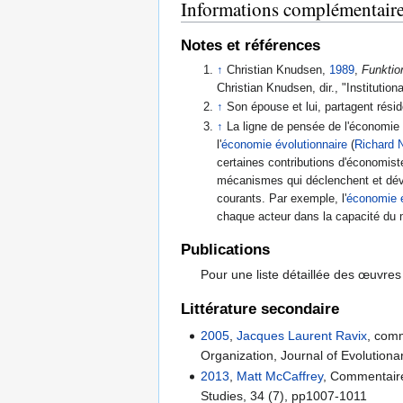
Informations complémentair
Notes et références
↑
Christian Knudsen,
1989
,
Funktion
Christian Knudsen, dir., "Instituti
↑
Son épouse et lui, partagent rés
↑
La ligne de pensée de l'économi
l'
économie évolutionnaire
(
Richard 
certaines contributions d'économis
mécanismes qui déclenchent et dév
courants. Par exemple, l'
économie é
chaque acteur dans la capacité du m
Publications
Pour une liste détaillée des œuvres
Littérature secondaire
2005
,
Jacques Laurent Ravix
, comm
Organization, Journal of Evolution
2013
,
Matt McCaffrey
, Commentaire
Studies, 34 (7), pp1007-1011