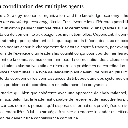
a coordination des multiples agents
e « Strategy, economic organization, and the knowledge economy : the 
 in the knowledge economy
, Nicolai Foss évoque les différentes possibi
nication peuvent sembler rituels et cérémoniaux, analysables sur le p
ité ou de conformité aux exigences institutionnelles. Cependant, il don
ership, principalement celle que suggère la théorie des jeux en scienc
e des agents et sur le changement des états d'esprit à travers, par ex
ns de l'exercice d'un leadership cognitif conçu pour coordonner les a
hent de la connaissance commune pour la coordination des actions comp
titutions alternatives afin de résoudre les problèmes de coordination.
ances communes. Ce type de leadership est devenu de plus en plus imp
té de coordonner les connaissances distribuées dans des systèmes en ré
les problèmes de coordination en influençant les croyances.
ernative qui, bien que cohérente avec une approche de choix rationnel, 
en soi. Selon lui, le leader est capable de repérer et de résoudre les 
car ces derniers pensent qu'il dispose d'informations privilégiées qu'i
itement liées à lui. La stratégie à suivre qu'énonce le leader est effi
ation de devenir une connaissance commune.