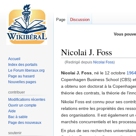
Page
Discussion
Vous pouve
Nicolai J. Foss
Accueil
(Redirigé depuis
Nicolai Foss
)
Index des portails
Le Forum liberaux.org
Aller
Aller
Nicolai J. Foss
, né le 12 octobre
196
Page au hasard
à
à
Copenhagen Business School (CBS) et à
Nouvelles pages
la
la
a obtenu son doctorat à la Copenhage
navigation
recherche
contribuer
théorie des contrats, la théorie de l'inno
Modifications récentes
Nikolai Foss est connu pour ses contribu
Ouvrir un compte
relations entre les propriétés des res
Aide
des organisations. Il est également un 
Bac à sable
marchés concurrentiels et les process
Page des nouveaux
En plus de ses recherches universitai
soutenir