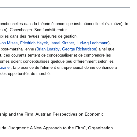
fonctionnelles dans la théorie économique institutionnelle et évolutive), In:
les »), Copenhagen: Samfundslitteratur
ubliés dans des revues majeures de gestion.
von Mises
,
Friedrich Hayek
,
Israel Kirzner
,
Ludwig Lachmann
),
e post-marshallienne (
Brian Loasby
,
George Richardson
) ainsi que
t, ces courants tentent de conceptualiser et de comprendre les
smes soient conceptualisés quelque peu différemment selon les
Kirzner
, la présence de l'élément entrepreneurial donne confiance à
r des opportunités de marché.
ship and the Firm: Austrian Perspectives on Economic
urial Judgment: A New Approach to the Firm”, Organization