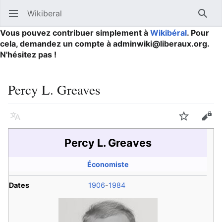
Wikiberal
Ouvrir le menu principal
Reche
Vous pouvez contribuer simplement à
Wikibéral
. Pour
cela, demandez un compte à adminwiki@liberaux.org.
N'hésitez pas !
Percy L. Greaves
Langue
Suivre
Modifier
Percy L. Greaves
Économiste
Dates
1906
-
1984