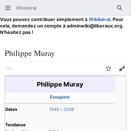
Wikiberal
Ouvrir le menu principal
Reche
Vous pouvez contribuer simplement à
Wikibéral
. Pour
cela, demandez un compte à adminwiki@liberaux.org.
N'hésitez pas !
Philippe Muray
Langue
Suivre
Modifier
Philippe Muray
Essayiste
Dates
1945
-
2006
Tendance