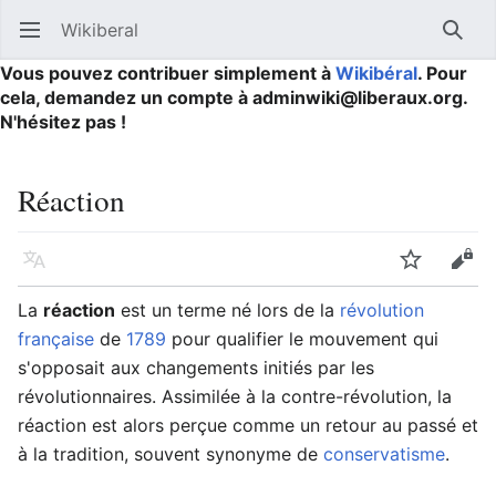
Wikiberal
Ouvrir le menu principal
Reche
Vous pouvez contribuer simplement à
Wikibéral
. Pour
cela, demandez un compte à adminwiki@liberaux.org.
N'hésitez pas !
Réaction
Langue
Suivre
Modifier
La
réaction
est un terme né lors de la
révolution
française
de
1789
pour qualifier le mouvement qui
s'opposait aux changements initiés par les
révolutionnaires. Assimilée à la contre-révolution, la
réaction est alors perçue comme un retour au passé et
à la tradition, souvent synonyme de
conservatisme
.