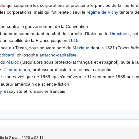
arde
qui supprime les corporations et proclame le principe de la liberté du
es corporations, mais qui fut rejeté ; seul le
régime de Vichy
tentera de
dée contre le gouvernement de la Convention
t nommé commandant en chef de l'armée d'Italie par le
Directoire
; ce
ie un satellite de la France jusqu'en
1815
ance du Texas, sous souveraineté du
Mexique
depuis 1821 (
Texas Ind
othbard
, philosophe
anarcho-capitaliste
e du
Maroc
(jusqu'alors sous protectorat français et espagnol), suite à l
A. Zimmermann
, professeur d'histoire et écrivain argentin
lier sino-soviétique de 1969, qui s'achèvera le 11 septembre 1969 par
, auteur américain de science-fiction
y
, essayiste et romancier français
ite le 2 mars 2020 à 08:11.