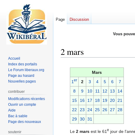
Page
Discussion
Vous pouve
2 mars
Accueil
Index des portails
Aller
Aller
Le Forum liberaux.org
à
à
Mars
Page au hasard
la
la
er
Nouvelles pages
1
2
3
4
5
6
7
navigation
recherche
8
9
10
11
12
13
14
contribuer
Modifications récentes
15
16
17
18
19
20
21
Ouvrir un compte
22
23
24
25
26
27
28
Aide
Bac à sable
29
30
31
Page des nouveaux
e
Le
2 mars
est le 61
jour de l'ann
soutenir