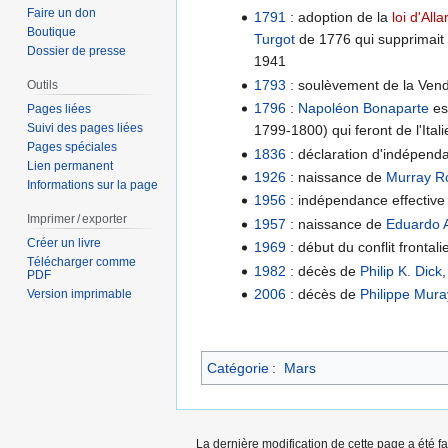
Faire un don
1791
: adoption de la
loi d'All
Boutique
Turgot
de 1776 qui supprimait l
Dossier de presse
1941
1793
: soulèvement de la Ven
Outils
1796
:
Napoléon Bonaparte
es
Pages liées
Suivi des pages liées
1799-1800) qui feront de l'Ital
Pages spéciales
1836
: déclaration d'indépend
Lien permanent
1926
: naissance de
Murray R
Informations sur la page
1956
: indépendance effectiv
Imprimer / exporter
1957
: naissance de
Eduardo 
Créer un livre
1969
: début du conflit fronta
Télécharger comme
1982
: décès de
Philip K. Dick
PDF
2006
: décès de
Philippe Mura
Version imprimable
Catégorie
:
Mars
La dernière modification de cette page a été fa