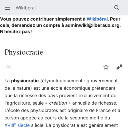
Wikiberal
Ouvrir le menu principal
Reche
Vous pouvez contribuer simplement à
Wikibéral
. Pour
cela, demandez un compte à adminwiki@liberaux.org.
N'hésitez pas !
Physiocratie
Langue
Suivre
Modifier
La
physiocratie
(étymologiquement : gouvernement
de la nature) est une école économique prétendant
que la richesse des pays provient exclusivement de
l'agriculture, seule
«
création
»
annuelle de richesse.
L'école des physiocrates est originaire de France et a
eu son apogée au cours de la seconde moitié du
e
XVIII
siècle
siècle. La physiocratie est généralement