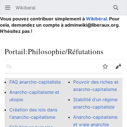
Wikiberal
Ouvrir le menu principal
Reche
Vous pouvez contribuer simplement à
Wikibéral
. Pour
cela, demandez un compte à adminwiki@liberaux.org.
N'hésitez pas !
Portail
:
Philosophie/Réfutations
Langue
Suivre
Modifier
FAQ anarcho-capitaliste
Pouvoir des riches et
anarcho-capitalisme
Anarcho-capitalisme et
utopie
Stabilité d'un régime
anarcho-capitaliste
Création des lois dans
l'anarcho-capitalisme
Anarcho-capitalisme
et vraie anarchie