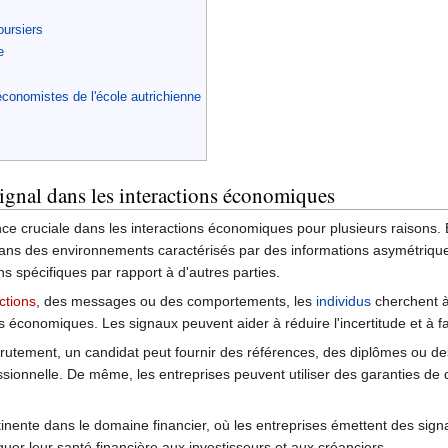
oursiers
e
 économistes de l'école autrichienne
signal dans les interactions économiques
ance cruciale dans les interactions économiques pour plusieurs raiso
ans des environnements caractérisés par des informations asymétriques
s spécifiques par rapport à d'autres parties.
ctions
, des messages ou des comportements, les
individus
cherchent à 
s économiques. Les signaux peuvent aider à réduire l'incertitude et à fac
utement, un candidat peut fournir des références, des diplômes ou des 
nnelle. De même, les entreprises peuvent utiliser des garanties de quali
inente dans le domaine financier, où les entreprises émettent des signa
uer leur santé financière aux investisseurs et aux créanciers.