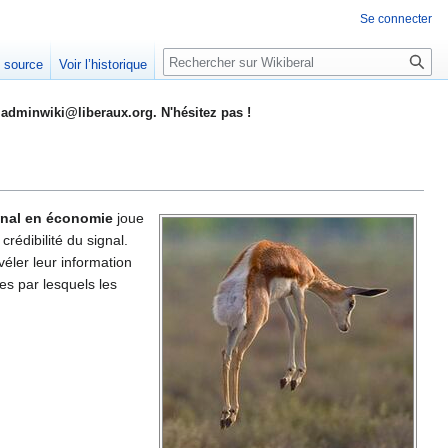
Se connecter
Rechercher
e source
Voir l’historique
adminwiki@liberaux.org. N'hésitez pas !
gnal en économie
joue
rédibilité du signal.
véler leur information
es par lesquels les