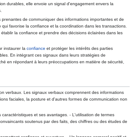
on durables, elle envoie un signal d'engagement envers la
.
es prenantes de communiquer des informations importantes et de
e qui favorise la confiance et la coordination dans les transactions.
r établir la confiance et prendre des décisions éclairées dans les
r instaurer la
confiance
et protéger les intérêts des parties
les. En intégrant ces signaux dans leurs stratégies de
hé en répondant à leurs préoccupations en matière de sécurité,
 non verbaux. Les signaux verbaux comprennent des informations
sions faciales, la posture et d'autres formes de communication non
 caractéristiques et ses avantages. - L'utilisation de termes
convaincants soutenus par des faits, des chiffres ou des études de
smettent confiance et ouverture. - Un langage corporel positif et