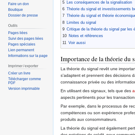
5
Les conséquences de la signalisation
Faire un don
6
Théorie du signal et investissements b
Boutique
Dossier de presse
7
Théorie du signal et théorie économiqu
8
Limites du signal
Outils
9
Critique de la théorie du signal par les
Pages liées
10
Notes et références
Suivi des pages liées
11
Voir aussi
Pages spéciales
Lien permanent
Informations sur la page
Importance de la théorie du 
Imprimer / exporter
La théorie du signal revêt une import
Créer un livre
s'adaptent et prennent des décisions d
Télécharger comme
connaissance privée ou des information
PDF
Version imprimable
En utilisant des signaux, tels que des
a
aspects pertinents pour les transaction
Par exemple, dans le processus de recr
compétences ou son expérience professio
produits aux consommateurs.
La théorie du signal est également pert
des notations de crédit, pour communiq