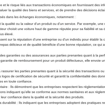
de et le risque liés aux transactions économiques en fournissant des info
évaluer la qualité des biens et services, et de prendre des décisions écla
utilisés dans les échanges économiques, notamment :
nt la qualité ou la valeur d'un produit ou d'un service. Par exemple, une
 choisit une voiture haut de gamme réputée pour sa fiabilité et sa dura
lus élevé.
sent sur la réputation d'une entreprise ou d'un individu pour établir la 
repas délicieux et de qualité bénéficie d'une bonne réputation, ce qui at
nt des garanties ou des assurances aux parties prenantes quant à la per
garantie de remboursement pour un produit défectueux, elle envoie un s
 à rassurer les parties prenantes quant à la sécurité des transactions ou
logos de certification de sécurité et garantit la confidentialité des don
ices en toute confiance.
aire : Ils démontrent que les entreprises respectent les réglementatio
ations indiquant qu'elle se conforme aux normes sanitaires et aux règlem
ur confiance dans la qualité et la sécurité des produits.
durabilité : Ils indiquent que les entreprises adoptent des pratiques r