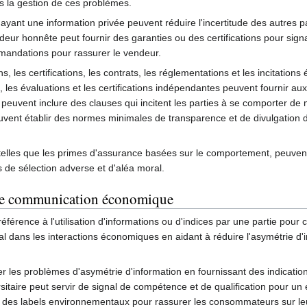
ns la gestion de ces problèmes.
ayant une information privée peuvent réduire l'incertitude des autres par
eur honnête peut fournir des garanties ou des certifications pour signa
mandations pour rassurer le vendeur.
, les certifications, les contrats, les réglementations et les incitati
 les évaluations et les certifications indépendantes peuvent fournir aux
 peuvent inclure des clauses qui incitent les parties à se comporter d
nt établir des normes minimales de transparence et de divulgation d'i
, telles que les primes d'assurance basées sur le comportement, peuve
 de sélection adverse et d'aléa moral.
e communication économique
éférence à l'utilisation d'informations ou d'indices par une partie pou
al dans les interactions économiques en aidant à réduire l'asymétrie d'i
er les problèmes d'asymétrie d'information en fournissant des indicati
sitaire peut servir de signal de compétence et de qualification pour un
 ou des labels environnementaux pour rassurer les consommateurs sur le