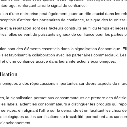
ntourage, renforçant ainsi le signal de confiance.
tion d'une entreprise peut également jouer un rôle crucial dans les re
usceptible d'attirer des partenaires de confiance, tels que des fournisse
lité et la réputation sont des facteurs construits au fil du temps et néc
ablies, elles servent de puissants signaux de confiance pour les parties pr
utation sont des éléments essentiels dans la signalisation économique. E
s et favorisant la collaboration avec les partenaires commerciaux. Les 
l et d'une confiance accrue dans leurs interactions économiques.
lisation
onomiques a des répercussions importantes sur divers aspects du mar
ices, la signalisation permet aux consommateurs de prendre des décision
 ou les labels, aident les consommateurs à distinguer les produits qui ré
s services, en alignant l'offre sur la demande et en facilitant les choi
bels biologiques ou les certifications de traçabilité, permettent aux con
 d'environnement.