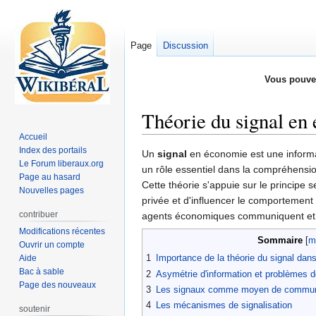
Page
Discussion
Vous pouve
Théorie du signal en
Accueil
Index des portails
Aller
Aller
Un
signal
en économie est une informa
Le Forum liberaux.org
à
à
un rôle essentiel dans la compréhension
Page au hasard
la
la
Cette théorie s'appuie sur le principe s
Nouvelles pages
navigation
recherche
privée et d'influencer le comportement
contribuer
agents économiques communiquent et éc
Modifications récentes
Sommaire
Ouvrir un compte
1
Importance de la théorie du signal dan
Aide
Bac à sable
2
Asymétrie d'information et problèmes d
Page des nouveaux
3
Les signaux comme moyen de commun
4
Les mécanismes de signalisation
soutenir