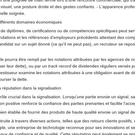
t visuel, une posture droite et des gestes confiants. - L'apparence prof
elle soignée.
différents domaines économiques
 de diplômes, de certifications ou de compétences spécifiques peut serv
tions et les références d'employeurs précédents attestant des compét
didat sur un sujet donné (ce qu'il ne peut pas), un recruteur se repo
le pourra être rempli par les notations attribuées par les agences de no
ser leur dette), ou par un
track record
de dividendes réguliers versés par
estisseur examine les notations attribuées à une obligation avant de dé
urser la dette.
a réputation dans la signalisation
n rôle crucial dans la signalisation. Lorsqu'une partie envoie un signal, 
on positive renforce la confiance des parties prenantes et facilite l'ac
bien établie de fournir des produits de haute qualité envoie un signal 
truite à travers diverses actions, telles que des retours clients positifs,
, une entreprise de technologie reconnue pour ses innovations et ses p
x de confiance et de qualité. Cette réputation peut également se propag