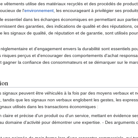
 vêtements utilise des matériaux recyclés et des procédés de producti
oucieux de l'
environnement
, les encourageant à privilégier ses produits
rôle essentiel dans les échanges économiques en permettant aux parti
ournissent des garanties, des indications de qualité et des réputations, c
e les signaux de qualité, de réputation et de garantie, sont utilisés pou
 réglementaire et d'engagement envers la durabilité sont essentiels pou
es risques perçus et d'encourager des comportements d'achat responsab
t gagner la confiance des consommateurs et se démarquer sur le marc
tion
s signaux peuvent être véhiculés à la fois par des moyens verbaux et
t, tandis que les signaux non verbaux englobent les gestes, les expres
gnaux utilisés dans les transactions économiques :
 claire et précise d'un produit ou d'un service, mettant en évidence ses
u au domaine d'activité pour démontrer une expertise. - Des arguments 
et une poignée de main ferme lors d'une rencontre commerciale, qui tran