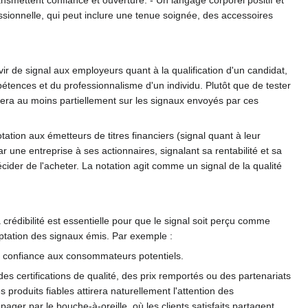
essionnelle, qui peut inclure une tenue soignée, des accessoires
ir de signal aux employeurs quant à la qualification d'un candidat,
ences et du professionnalisme d'un individu. Plutôt que de tester
sera au moins partiellement sur les signaux envoyés par ces
tation aux émetteurs de titres financiers (signal quant à leur
 une entreprise à ses actionnaires, signalant sa rentabilité et sa
cider de l'acheter. La notation agit comme un signal de la qualité
sa crédibilité est essentielle pour que le signal soit perçu comme
ceptation des signaux émis. Par exemple :
de confiance aux consommateurs potentiels.
 des certifications de qualité, des prix remportés ou des partenariats
roduits fiables attirera naturellement l'attention des
er par le bouche-à-oreille, où les clients satisfaits partagent