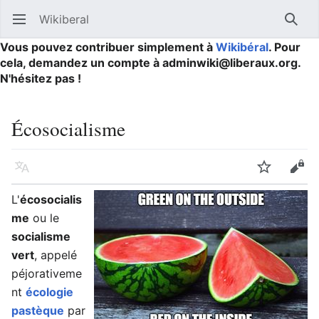
Wikiberal
Ouvrir le menu principal
Reche
Vous pouvez contribuer simplement à
Wikibéral
. Pour
cela, demandez un compte à adminwiki@liberaux.org.
N'hésitez pas !
Écosocialisme
Langue
Suivre
Modifier
L'
écosocialis
me
ou le
socialisme
vert
, appelé
péjorativeme
nt
écologie
pastèque
par