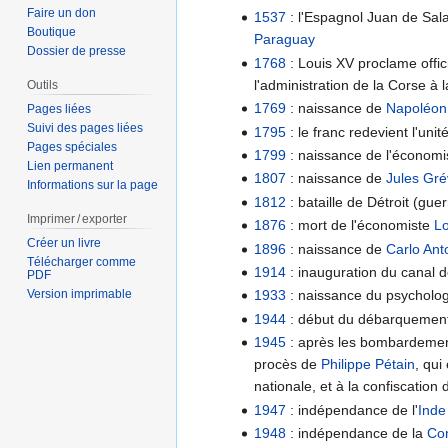
Faire un don
1537
: l'Espagnol Juan de Salaz
Boutique
Paraguay
Dossier de presse
1768
: Louis XV proclame offic
l'administration de la Corse à 
Outils
1769
: naissance de
Napoléon
Pages liées
Suivi des pages liées
1795
: le franc redevient l'uni
Pages spéciales
1799
: naissance de l'économ
Lien permanent
1807
: naissance de
Jules Gré
Informations sur la page
1812
: bataille de Détroit (gu
Imprimer / exporter
1876
: mort de l'économiste
L
Créer un livre
1896
: naissance de
Carlo Ant
Télécharger comme
1914
: inauguration du canal 
PDF
Version imprimable
1933
: naissance du psycholo
1944
: début du débarquement 
1945
: après les bombardement
procès de
Philippe Pétain
, qui
nationale, et à la confiscatio
1947
: indépendance de l'
Inde
1948
: indépendance de la
Co