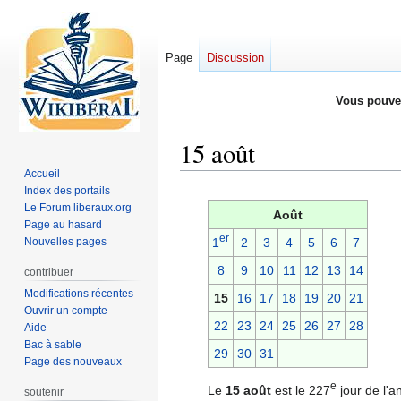
Page
Discussion
Vous pouve
15 août
Accueil
Index des portails
Aller
Aller
Le Forum liberaux.org
à
à
Août
Page au hasard
la
la
er
Nouvelles pages
1
2
3
4
5
6
7
navigation
recherche
8
9
10
11
12
13
14
contribuer
Modifications récentes
15
16
17
18
19
20
21
Ouvrir un compte
22
23
24
25
26
27
28
Aide
Bac à sable
29
30
31
Page des nouveaux
e
Le
15 août
est le 227
jour de l'
soutenir