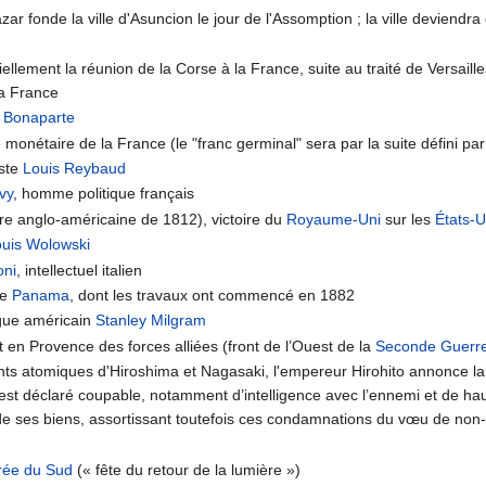
ar fonde la ville d'Asuncion le jour de l'Assomption ; la ville deviendra
iellement la réunion de la Corse à la France, suite au traité de Versai
la France
 Bonaparte
té monétaire de la France (le "franc germinal" sera par la suite défini pa
iste
Louis Reybaud
vy
, homme politique français
erre anglo-américaine de 1812), victoire du
Royaume-Uni
sur les
États-U
ouis Wolowski
oni
, intellectuel italien
de
Panama
, dont les travaux ont commencé en 1882
gue américain
Stanley Milgram
en Provence des forces alliées (front de l’Ouest de la
Seconde Guerr
s atomiques d'Hiroshima et Nagasaki, l'empereur Hirohito annonce la 
 est déclaré coupable, notamment d’intelligence avec l’ennemi et de ha
n de ses biens, assortissant toutefois ces condamnations du vœu de no
rée du Sud
(« fête du retour de la lumière »)