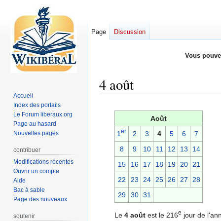
Page
Discussion
Vous pouve
4 août
Accueil
Index des portails
Aller
Aller
Le Forum liberaux.org
à
à
Août
Page au hasard
la
la
er
Nouvelles pages
1
2
3
4
5
6
7
navigation
recherche
8
9
10
11
12
13
14
contribuer
Modifications récentes
15
16
17
18
19
20
21
Ouvrir un compte
22
23
24
25
26
27
28
Aide
Bac à sable
29
30
31
Page des nouveaux
e
Le
4 août
est le 216
jour de l'an
soutenir