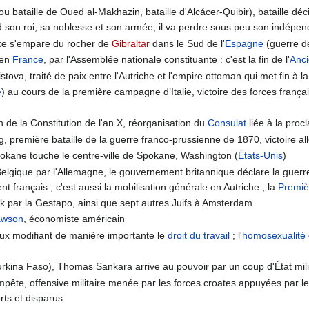
(ou bataille de Oued al-Makhazin, bataille d'Alcácer-Quibir), bataille déc
 son roi, sa noblesse et son armée, il va perdre sous peu son indépen
ooke s'empare du rocher de
Gibraltar
dans le Sud de l'
Espagne
(guerre d
en
France
, par l'Assemblée nationale constituante : c'est la fin de l'
Anc
istova, traité de paix entre l'Autriche et l'empire ottoman qui met fin 
e
) au cours de la première campagne d’Italie, victoire des forces fran
n de la Constitution de l'an X, réorganisation du
Consulat
liée à la proc
, première bataille de la guerre franco-prussienne de 1870, victoire 
pokane touche le centre-ville de Spokane, Washington (
États-Unis
)
a Belgique par l'Allemagne, le gouvernement britannique déclare la guer
français ; c'est aussi la mobilisation générale en Autriche ; la
Premiè
k par la Gestapo, ainsi que sept autres Juifs à Amsterdam
awson
, économiste américain
roux modifiant de manière importante le
droit du travail
; l'
homosexualité
urkina Faso), Thomas Sankara arrive au pouvoir par un coup d'État mili
mpête, offensive militaire menée par les forces croates appuyées par l
orts et disparus