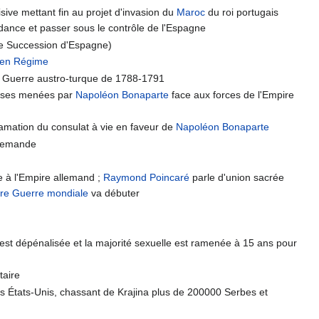
isive mettant fin au projet d'invasion du
Maroc
du roi portugais
dance et passer sous le contrôle de l'Espagne
e Succession d'Espagne)
ien Régime
à la Guerre austro-turque de 1788-1791
çaises menées par
Napoléon Bonaparte
face aux forces de l'Empire
lamation du consulat à vie en faveur de
Napoléon Bonaparte
allemande
re à l'Empire allemand ;
Raymond Poincaré
parle d'union sacrée
re Guerre mondiale
va débuter
est dépénalisée et la majorité sexuelle est ramenée à 15 ans pour
taire
es États-Unis, chassant de Krajina plus de 200000 Serbes et