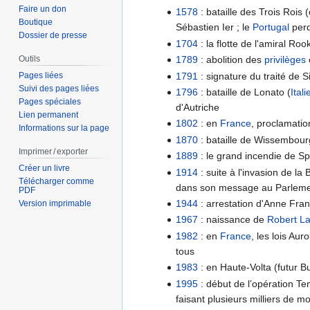
Faire un don
1578
: bataille des Trois Rois 
Boutique
Sébastien Ier ; le
Portugal
perd
Dossier de presse
1704
: la flotte de l'amiral R
1789
: abolition des
privilèges
Outils
1791
: signature du traité de S
Pages liées
Suivi des pages liées
1796
: bataille de Lonato (
Itali
Pages spéciales
d'Autriche
Lien permanent
1802
: en
France
, proclamatio
Informations sur la page
1870
: bataille de Wissembourg
Imprimer / exporter
1889
: le grand incendie de S
Créer un livre
1914
: suite à l'invasion de l
Télécharger comme
dans son message au Parlement 
PDF
1944
: arrestation d'Anne Fran
Version imprimable
1967
: naissance de
Robert L
1982
: en
France
, les lois Au
tous
1983
: en Haute-Volta (futur B
1995
: début de l’opération Te
faisant plusieurs milliers de m