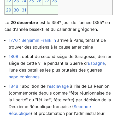
22
23
24
25
26
27
28
29
30
31
e
e
Le
20 décembre
est le 354
jour de l'année (355
en
cas d'année bissextile) du calendrier grégorien.
1776
:
Benjamin Franklin
arrive à Paris, tentant de
trouver des soutiens à la cause américaine
1808
: début du second siège de Saragosse, dernier
siège de cette ville pendant la Guerre d'
Espagne
,
l'une des batailles les plus brutales des guerres
napoléoniennes
1848
: abolition de l'
esclavage
à l'île de La Réunion
(commémorée depuis comme "fête réunionnaise de
la liberté" ou "fêt kaf", fête cafre) par décision de la
Deuxième République française (
Seconde
République
) et proclamation par l'administrateur