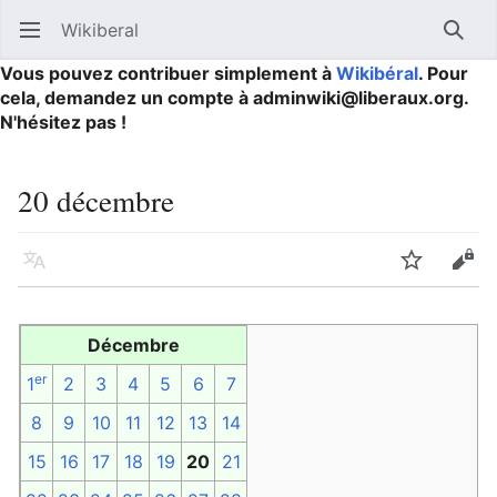
Wikiberal
Ouvrir le menu principal
Reche
Vous pouvez contribuer simplement à
Wikibéral
. Pour
cela, demandez un compte à adminwiki@liberaux.org.
N'hésitez pas !
20 décembre
Langue
Suivre
Modifier
Décembre
er
1
2
3
4
5
6
7
8
9
10
11
12
13
14
15
16
17
18
19
20
21