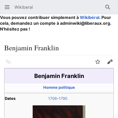
Wikiberal
Ouvrir le menu principal
Reche
Vous pouvez contribuer simplement à
Wikibéral
. Pour
cela, demandez un compte à adminwiki@liberaux.org.
N'hésitez pas !
Benjamin Franklin
Langue
Suivre
Modifier
Benjamin Franklin
Homme politique
Dates
1706
-
1790