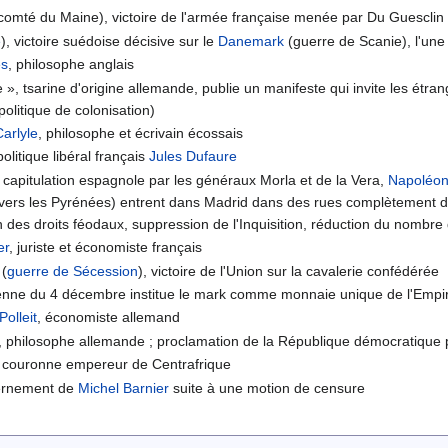
 (comté du Maine), victoire de l'armée française menée par Du Guesclin
e
), victoire suédoise décisive sur le
Danemark
(guerre de Scanie), l'une 
es
, philosophe anglais
», tsarine d'origine allemande, publie un manifeste qui invite les étran
politique de colonisation)
arlyle
, philosophe et écrivain écossais
litique libéral français
Jules Dufaure
a capitulation espagnole par les généraux Morla et de la Vera,
Napoléon
 vers les Pyrénées) entrent dans Madrid dans des rues complètement d
on des droits féodaux, suppression de l'Inquisition, réduction du nombr
er
, juriste et économiste français
 (
guerre de Sécession
), victoire de l'Union sur la cavalerie confédérée
ienne du 4 décembre institue le mark comme monnaie unique de l'Empi
Polleit
, économiste allemand
, philosophe allemande ; proclamation de la République démocratique po
 couronne empereur de Centrafrique
ernement de
Michel Barnier
suite à une motion de censure