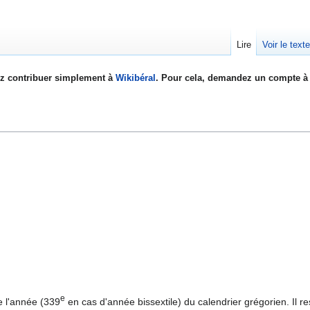
Lire
Voir le text
z contribuer simplement à
Wikibéral
. Pour cela, demandez un compte à 
e
e l'année (339
en cas d'année bissextile) du calendrier grégorien. Il res