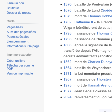
Faire un don
1370
: bataille de Pontvallain
Boutique
1676
: bataille de Lund (
Suèd
Dossier de presse
1679
: mort de
Thomas Hobb
Outils
1762
:
Catherine II
« la Grande 
Volga » bénéficieront de cette 
Pages liées
Suivi des pages liées
1795
: naissance de
Thomas C
Pages spéciales
1798
: naissance de l'homme po
Lien permanent
1808
: après la signature de l
Informations sur la page
transférée depuis l'Allemagne
Imprimer / exporter
décrets administratifs (aboliti
Créer un livre
1862
: mort de
Charles Dunoy
Télécharger comme
1864
: bataille de Waynesboro
PDF
1871
: la Loi monétaire pruss
Version imprimable
1967
: naissance de
Thorsten 
1975
: mort de
Hannah Arendt
1977
: Jean Bédel Bokassa se
2024
: renversement du gouv