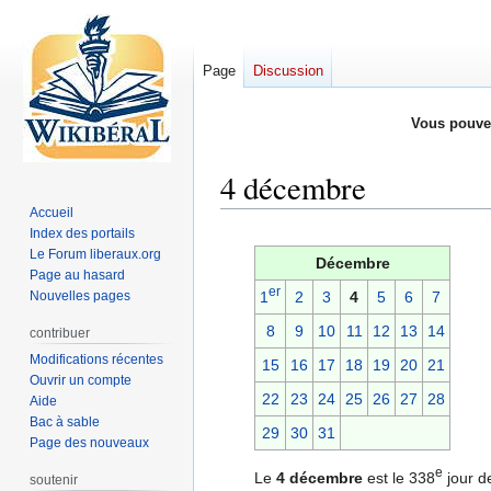
Page
Discussion
Vous pouve
4 décembre
Accueil
Index des portails
Aller
Aller
Le Forum liberaux.org
à
à
Décembre
Page au hasard
la
la
er
Nouvelles pages
1
2
3
4
5
6
7
navigation
recherche
8
9
10
11
12
13
14
contribuer
Modifications récentes
15
16
17
18
19
20
21
Ouvrir un compte
22
23
24
25
26
27
28
Aide
Bac à sable
29
30
31
Page des nouveaux
e
Le
4 décembre
est le 338
jour d
soutenir