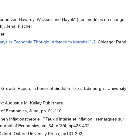
heorien von Hawtrey, Wicksell und Hayek" (Les modèles de change
k), Jena: Fischer
ber
says in Economic Thought: Aristotle to Marshall"
, Chicago: Rand
d Growth, Papers in honor of Sir John Hicks, Edinburgh : University
rk: Augustus M. Kelley Publishers
al of Economics, June, pp101‑110
n Inflationstheorie" ("Taux d'intérêt et inflation : remarques sur
/ Journal of Economics, Vol 34, n°3/4, pp425-432
Oxford: Oxford University Press, pp131-202