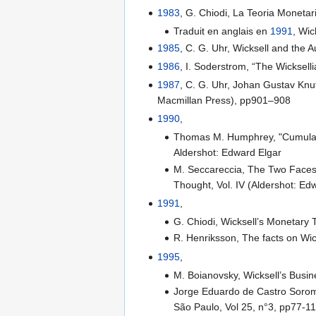
1983
, G. Chiodi, La Teoria Monetari
Traduit en anglais en
1991
, Wic
1985
, C. G. Uhr, Wicksell and the
1986
, I. Soderstrom, “The Wicksell
1987
, C. G. Uhr, Johan Gustav Knut
Macmillan Press), pp901–908
1990
,
Thomas M. Humphrey, "Cumulativ
Aldershot: Edward Elgar
M. Seccareccia, The Two Faces 
Thought, Vol. IV (Aldershot: Ed
1991
,
G. Chiodi, Wicksell’s Monetary
R. Henriksson, The facts on Wic
1995
,
M. Boianovsky, Wicksell’s Busin
Jorge Eduardo de Castro Soromen
São Paulo, Vol 25, n°3, pp77-1