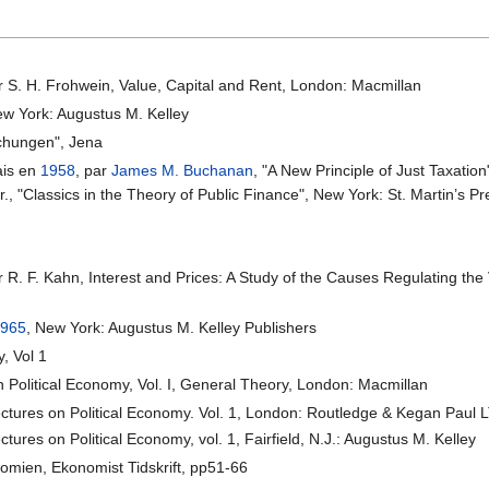
 S. H. Frohwein, Value, Capital and Rent, London: Macmillan
ew York: Augustus M. Kelley
uchungen", Jena
ais en
1958
, par
James M. Buchanan
, "A New Principle of Just Taxation"
ir., "Classics in the Theory of Public Finance", New York: St. Martin’s 
 R. F. Kahn, Interest and Prices: A Study of the Causes Regulating the
965
, New York: Augustus M. Kelley Publishers
, Vol 1
n Political Economy, Vol. I, General Theory, London: Macmillan
ectures on Political Economy. Vol. 1, London: Routledge & Kegan Paul 
ectures on Political Economy, vol. 1, Fairfield, N.J.: Augustus M. Kelley
nomien, Ekonomist Tidskrift, pp51-66