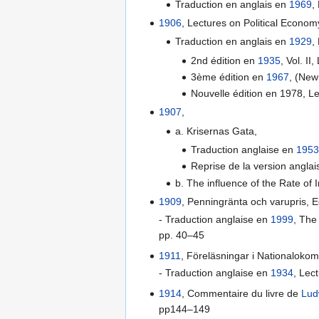
Traduction en anglais en
1969
,
1906
, Lectures on Political Economy
Traduction en anglais en
1929
,
2nd édition en
1935
, Vol. I
3ème édition en
1967
, (New
Nouvelle édition en 1978, Lec
1907
,
a. Krisernas Gata,
Traduction anglaise en
195
Reprise de la version angla
b. The influence of the Rate of 
1909
, Penningränta och varupris, E
- Traduction anglaise en
1999
, The
pp. 40–45
1911
, Föreläsningar i Nationalokom
- Traduction anglaise en
1934
, Lec
1914
, Commentaire du livre de
Lud
pp144–149