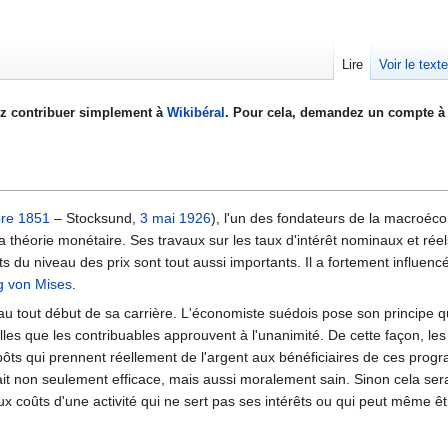
Lire
Voir le text
z contribuer simplement à
Wikibéral
. Pour cela, demandez un compte à 
re
1851
– Stocksund,
3 mai
1926
), l'un des fondateurs de la macroéc
a théorie monétaire. Ses travaux sur les taux d'intérêt nominaux et réels
s du niveau des prix sont tout aussi importants. Il a fortement influencé 
g von Mises
.
 au tout début de sa carrière. L'économiste suédois pose son principe q
lles que les contribuables approuvent à l'unanimité. De cette façon, l
ts qui prennent réellement de l'argent aux bénéficiaires de ces pro
rait non seulement efficace, mais aussi moralement sain. Sinon cela serai
ux coûts d'une activité qui ne sert pas ses intérêts ou qui peut même 