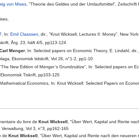
wig von Mises
, "Theorie des Geldes und der Umlaufsmittel", Zeitschrift f
ises,
7
, In:
Emil Claassen
, dir., "Knut Wicksell, Lectures II: Money", New Yo
krift, Årg. 23, häft 4/5, pp113-124
Carl Menger
, In: Selected papers on Economic Theory, E. Lindahl, dir.
aga, Ekonomisk tidskrift, Vol 26, n°1-2, pp1-10
 “The New Edition of Menger’s Grundzsätze”, In: Selected papers on Eco
Ekonomisk Tiskrift, pp103-125
 Mathematical Economics, In: Knut Wicksell: Selected Papers on Econom
entaire du livre de
Knut Wicksell
, "Über Wert, Kapital und Rente nac
nd Verwaltung, Vol 3, n°3, pp162-165
re de
Knut Wicksell
, "Über Wert, Kapital und Rente nach den neueren 