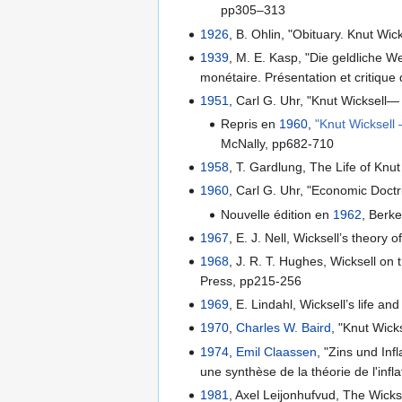
pp305–313
1926
, B. Ohlin, "Obituary. Knut Wi
1939
, M. E. Kasp, "Die geldliche 
monétaire. Présentation et critiqu
1951
, Carl G. Uhr, "Knut Wicksell
Repris en
1960
,
"Knut Wicksell 
McNally, pp682-710
1958
, T. Gardlung, The Life of Knut
1960
, Carl G. Uhr, "Economic Doctri
Nouvelle édition en
1962
, Berke
1967
, E. J. Nell, Wicksell’s theory 
1968
, J. R. T. Hughes, Wicksell on
Press, pp215-256
1969
, E. Lindahl, Wicksell’s life 
1970
,
Charles W. Baird
, "Knut Wick
1974
,
Emil Claassen
, "Zins und Inf
une synthèse de la théorie de l'infl
1981
, Axel Leijonhufvud, The Wick