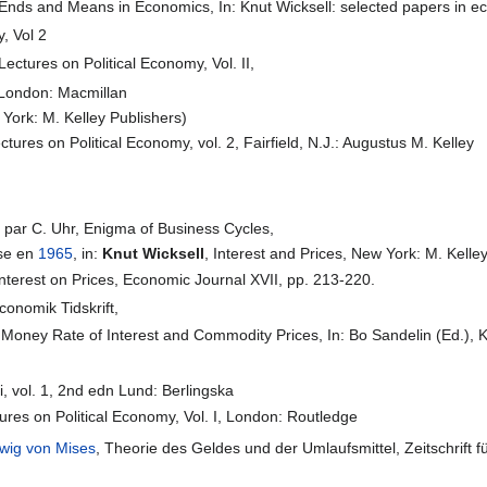
 Ends and Means in Economics, In: Knut Wicksell: selected papers in eco
, Vol 2
 Lectures on Political Economy, Vol. II,
I, London: Macmillan
 York: M. Kelley Publishers)
tures on Political Economy, vol. 2, Fairfield, N.J.: Augustus M. Kelley
3
par C. Uhr, Enigma of Business Cycles,
ise en
1965
, in:
Knut Wicksell
, Interest and Prices, New York: M. Kell
Interest on Prices, Economic Journal XVII, pp. 213-220.
conomik Tidskrift,
 Money Rate of Interest and Commodity Prices, In: Bo Sandelin (Ed.), 
i, vol. 1, 2nd edn Lund: Berlingska
tures on Political Economy, Vol. I, London: Routledge
wig von Mises
, Theorie des Geldes und der Umlaufsmittel, Zeitschrift fü