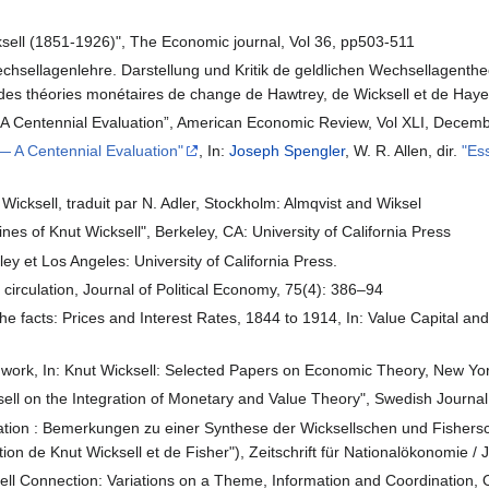
cksell (1851-1926)", The Economic journal, Vol 36, pp503-511
Wechsellagenlehre. Darstellung und Kritik de geldlichen Wechsellagent
e des théories monétaires de change de Hawtrey, de Wicksell et de Haye
— A Centennial Evaluation”, American Economic Review, Vol XLI, Decem
— A Centennial Evaluation"
, In:
Joseph Spengler
, W. R. Allen, dir.
"Es
 Wicksell, traduit par N. Adler, Stockholm: Almqvist and Wiksel
nes of Knut Wicksell", Berkeley, CA: University of California Press
ley et Los Angeles: University of California Press.
of circulation, Journal of Political Economy, 75(4): 386–94
 the facts: Prices and Interest Rates, 1844 to 1914, In: Value Capital an
and work, In: Knut Wicksell: Selected Papers on Economic Theory, New Yo
sell on the Integration of Monetary and Value Theory", Swedish Journ
lation : Bemerkungen zu einer Synthese der Wicksellschen und Fishersche
ation de Knut Wicksell et de Fisher"), Zeitschrift für Nationalökonomie 
sell Connection: Variations on a Theme, Information and Coordination, 