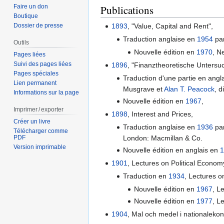
Faire un don
Publications
Boutique
1893
, "Value, Capital and Rent",
Dossier de presse
Traduction anglaise en
1954
par
Outils
Nouvelle édition en
1970
, N
Pages liées
Suivi des pages liées
1896
, "Finanztheoretische Unters
Pages spéciales
Traduction d'une partie en angl
Lien permanent
Musgrave et
Alan T. Peacock
, d
Informations sur la page
Nouvelle édition en
1967
,
Imprimer / exporter
1898
, Interest and Prices,
Créer un livre
Traduction anglaise en
1936
par
Télécharger comme
PDF
London: Macmillan & Co.
Version imprimable
Nouvelle édition en anglais en
1
1901
, Lectures on Political Economy
Traduction en
1934
, Lectures o
Nouvelle édition en
1967
, L
Nouvelle édition en
1977
, L
1904
, Mal och medel i nationaleko