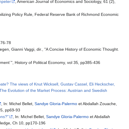
mpeter
, American Journal of Economics and Sociology, 61 (2),
ilizing Policy Rule, Federal Reserve Bank of Richmond Economic
p76-78
gen, Gianni Vaggi, dir., "A Concise History of Economic Thought.
ent´", History of Political Economy, vol 35, pp385-436
bate? The views of Knut Wicksell, Gustav Cassel, Eli Heckscher,
The Evolution of the Market Process: Austrian and Swedish
, In: Michel Bellet,
Sandye Gloria-Palermo
et Abdallah Zouache,
 5, pp69-93
ons?"
, In: Michel Bellet,
Sandye Gloria-Palermo
et Abdallah
tledge, Ch 10, pp170-196