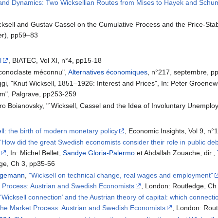
and Dynamics: Two Wicksellian Routes from Mises to Hayek and Schu
ell and Gustav Cassel on the Cumulative Process and the Price-Stab
er), pp59–83
l
, BIATEC, Vol XI, n°4, pp15-18
 iconoclaste méconnu",
Alternatives économiques
, n°217, septembre, p
, "Knut Wicksell, 1851–1926: Interest and Prices", In: Peter Groenewe
sm", Palgrave, pp253-259
 Boianovsky, "´Wicksell, Cassel and the Idea of Involuntary Unemploym
ll: the birth of modern monetary policy
, Economic Insights, Vol 9, n°1
"How did the great Swedish economists consider their role in public de
, In: Michel Bellet,
Sandye Gloria-Palermo
et Abdallah Zouache, dir.,
ge, Ch 3, pp35-56
agemann
,
"Wicksell on technical change, real wages and employment"
t Process: Austrian and Swedish Economists
, London: Routledge, Ch
‘Wicksell connection’ and the Austrian theory of capital: which connecti
 the Market Process: Austrian and Swedish Economists
, London: Rou