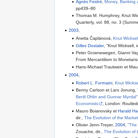
Agnès Festré
,
Money, Banking 
pp439–80
Thomas M. Humphrey, Knut Wicks
Quarterly, vol. 88, no. 3 (Summ
2003
,
Anetta Čaplánová,
Knut Wicksel
Gilles Dostaler
, "Knut Wicksell,
Peter Groenewegen, Gianni Vaggi
From Mercantilism to Monetari
Hans-Michael Trautwein et Mauro
2004
,
Robert L. Formaini
,
Knut Wickse
Benny Carlson et Lars Jonung,
Bertil Ohlin and Gunnar Myrdal"
Economists
, London: Routled
Mauro Boianovsky et
Harald H
dir.,
The Evolution of the Marke
Olivier Jenn-Treyer,
2004
,
"The 
Zouache, dir.,
The Evolution of