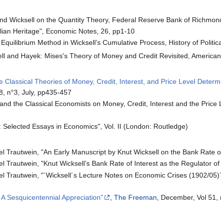
 Wicksell on the Quantity Theory, Federal Reserve Bank of Richmond 
lian Heritage", Economic Notes, 26, pp1-10
 Equilibrium Method in Wicksell’s Cumulative Process, History of Polit
sell and Hayek: Mises's Theory of Money and Credit Revisited, Americ
he Classical Theories of Money, Credit, Interest, and Price Level Deter
8, n°3, July, pp435-457
l and the Classical Economists on Money, Credit, Interest and the Pric
l: Selected Essays in Economics", Vol. II (London: Routledge)
Trautwein, "An Early Manuscript by Knut Wicksell on the Bank Rate of 
Trautwein, "Knut Wicksell’s Bank Rate of Interest as the Regulator of P
 Trautwein, "´Wicksell´s Lecture Notes on Economic Crises (1902/05)´
: A Sesquicentennial Appreciation"
,
The Freeman
, December, Vol 51,