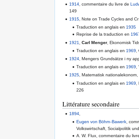
1914
, commentaire du livre de
Lud
149
1915
, Note on Trade Cycles and Cr
Traduction en anglais en
1935
Reprise de la traduction en
196
1921
,
Carl Menger
, Ekonomisk Tids
Traduction en anglais en
1969
,
1924
, Mengers Grundsätze i ny appl
Traduction en anglais en
1969
,
1925
, Matematisk nationalekonom, 
Traduction en anglais en
1969
,
226
Littérature secondaire
1894
,
Eugen von Böhm-Bawerk
, comm
Volkswirtschaft, Socialpolitik u
A. W. Flux, commentaire du liv