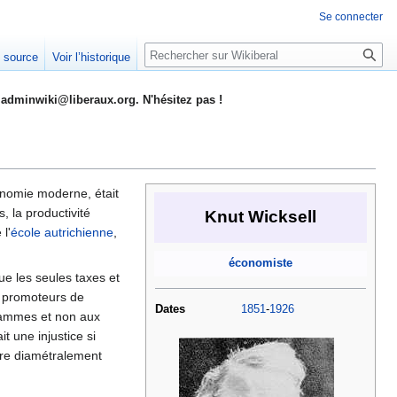
Se connecter
Rechercher
e source
Voir l’historique
adminwiki@liberaux.org. N'hésitez pas !
onomie moderne, était
, la productivité
Knut Wicksell
l'
école autrichienne
,
économiste
ue les seules taxes et
es promoteurs de
Dates
1851
-
1926
grammes et non aux
t une injustice si
être diamétralement