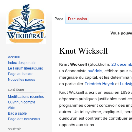
Page
Discussion
Vous pouve
Knut Wicksell
Accueil
Index des portails
Aller
Aller
Knut Wicksell
(Stockholm,
20 décemb
Le Forum liberaux.org
à
à
un économiste
suédois
, célèbre pour s
Page au hasard
la
la
marginale du capital, et les déterminant
Nouvelles pages
navigation
recherche
en particulier
Friedrich Hayek
et
Ludwi
contribuer
Knut Wicksell a écrit un essai en 1896
Modifications récentes
dépenses publiques justifiables sont ce
Ouvrir un compte
programmes doivent concevoir des impô
Aide
autres. Un tel système, explique-il, se
Bac à sable
quelqu'un est contraint de contribuer a
Page des nouveaux
opposés aux siens.
soutenir