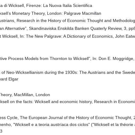
a di Wicksell, Firenze: La Nuova Italia Scientifica
ksell’s Monetary Theory, London: Palgrave Macmillan
 Austrians, Research in the History of Economic Thought and Methodolog
ian Alternative”, Skandinaviska Enskilda Banken Quaterly Review, 3, p
 Wicksell, In: The New Palgrave: A Dictionary of Economics, John Eatwe
e Process Models from Thornton to Wicksell", In: Don E. Moggridge, di
of Neo-Wicksellianism during the 1930s: The Austrians and the Swedes,
ward Elgar
 Theory, MacMillan, London
ksell on the facts: Wicksell and economic history, Research in Economi
ess Cycle, The European Journal of the History of Economic Thought, 
ho, "Wicksell e a teoria austríaca dos ciclos" ("Wicksell et la théori
13