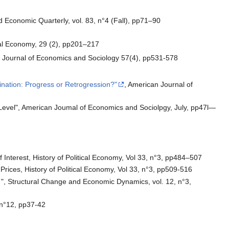
Economic Quarterly, vol. 83, n°4 (Fall), pp71–90
ical Economy, 29 (2), pp201–217
an Journal of Economics and Sociology 57(4), pp531-578
mination: Progress or Retrogression?"
, American Journal of
e Level", American Joumal of Economics and Sociolpgy, July, pp47l—
Interest, History of Political Economy, Vol 33, n°3, pp484–507
rices, History of Political Economy, Vol 33, n°3, pp509-516
", Structural Change and Economic Dynamics, vol. 12, n°3,
 n°12, pp37-42