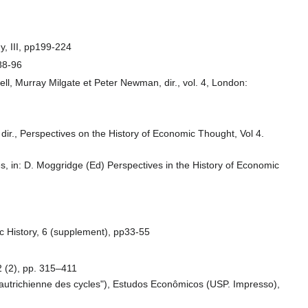
y, III, pp199-224
p88-96
ll, Murray Milgate et Peter Newman, dir., vol. 4, London:
r., Perspectives on the History of Economic Thought, Vol 4.
 in: D. Moggridge (Ed) Perspectives in the History of Economic
c History, 6 (supplement), pp33-55
2 (2), pp. 315–411
e autrichienne des cycles"), Estudos Econômicos (USP. Impresso),