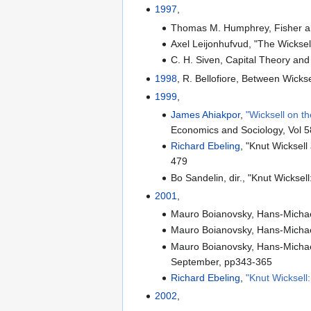
1997
,
Thomas M. Humphrey, Fisher and
Axel Leijonhufvud, "The Wicksel
C. H. Siven, Capital Theory and
1998
, R. Bellofiore, Between Wick
1999
,
James Ahiakpor
,
"Wicksell on t
Economics and Sociology, Vol 5
Richard Ebeling
, "Knut Wicksel
479
Bo Sandelin, dir., "Knut Wicksel
2001
,
Mauro Boianovsky, Hans-Michael 
Mauro Boianovsky, Hans-Michael 
Mauro Boianovsky, Hans-Michael
September, pp343-365
Richard Ebeling
,
"Knut Wicksell
2002
,