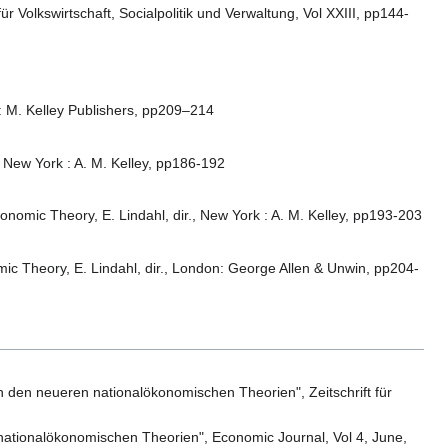
ür Volkswirtschaft, Socialpolitik und Verwaltung, Vol XXIII, pp144-
rk: M. Kelley Publishers, pp209–214
, New York : A. M. Kelley, pp186-192
nomic Theory, E. Lindahl, dir., New York : A. M. Kelley, pp193-203
ic Theory, E. Lindahl, dir., London: George Allen & Unwin, pp204-
h den neueren nationalökonomischen Theorien", Zeitschrift für
nationalökonomischen Theorien", Economic Journal, Vol 4, June,