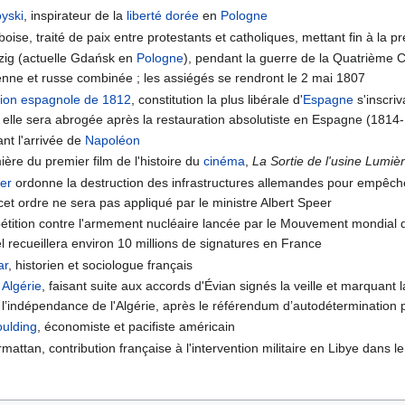
yski
, inspirateur de la
liberté dorée
en
Pologne
mboise, traité de paix entre protestants et catholiques, mettant fin à l
zig (actuelle Gdańsk en
Pologne
), pendant la guerre de la Quatrième C
enne et russe combinée ; les assiégés se rendront le 2 mai 1807
tion espagnole de 1812
, constitution la plus libérale d'
Espagne
s'inscriv
 elle sera abrogée après la restauration absolutiste en Espagne (1814
nt l'arrivée de
Napoléon
ère du premier film de l'histoire du
cinéma
,
La Sortie de l'usine Lumiè
ler
ordonne la destruction des infrastructures allemandes pour empêcher l
t ordre ne sera pas appliqué par le ministre Albert Speer
pétition contre l'armement nucléaire lancée par le Mouvement mondial 
el recueillera environ 10 millions de signatures en France
ar
, historien et sociologue français
n
Algérie
, faisant suite aux accords d'Évian signés la veille et marquant l
de l’indépendance de l'Algérie, après le référendum d’autodétermination 
oulding
, économiste et pacifiste américain
mattan, contribution française à l'intervention militaire en Libye dans le