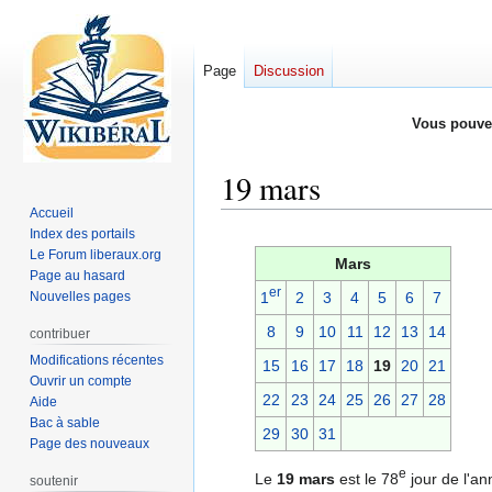
Page
Discussion
Vous pouve
19 mars
Accueil
Index des portails
Aller
Aller
Le Forum liberaux.org
à
à
Mars
Page au hasard
la
la
er
Nouvelles pages
1
2
3
4
5
6
7
navigation
recherche
8
9
10
11
12
13
14
contribuer
Modifications récentes
15
16
17
18
19
20
21
Ouvrir un compte
22
23
24
25
26
27
28
Aide
Bac à sable
29
30
31
Page des nouveaux
e
Le
19 mars
est le 78
jour de l'an
soutenir