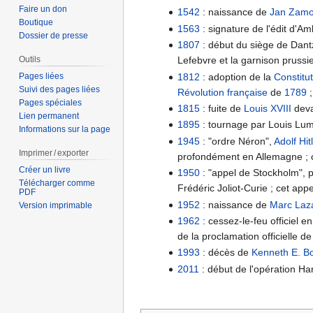
Faire un don
1542
: naissance de
Jan Zamo
Boutique
1563
: signature de l'édit d'A
Dossier de presse
1807
: début du siège de Dant
Lefebvre et la garnison prussi
Outils
1812
: adoption de la
Constitu
Pages liées
Suivi des pages liées
Révolution française
de
1789
;
Pages spéciales
1815
: fuite de
Louis XVIII
deva
Lien permanent
1895
: tournage par Louis Lumi
Informations sur la page
1945
: "ordre Néron",
Adolf Hit
Imprimer / exporter
profondément en Allemagne ; ce
Créer un livre
1950
: "appel de Stockholm", 
Télécharger comme
Frédéric Joliot-Curie ; cet app
PDF
1952
: naissance de
Marc Laz
Version imprimable
1962
: cessez-le-feu officiel e
de la proclamation officielle 
1993
: décès de
Kenneth E. B
2011
: début de l'opération Har