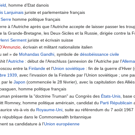
feld
, homme d’Etat danois
s Lanjuinais
juriste et parlementaire français
 Serre
homme politique français
rre à l'Autriche après que l'Autriche accepte de laisser passer les trou
re la Grande-Bretagne, les Deux-Siciles et la Russie, dirigée contre la 
Henri Serment
juriste et écrivain suisse
D'Annunzio
, écrivain et militant nationaliste italien
u sel » de
Mohandas Gandhi
, symbole de
désobéissance civile
it l'
Autriche
: début de l'Anschluss (annexion de l'Autriche par l'
Allem
Moscou entre la
Finlande
et l'
Union soviétique
: fin de la guerre d'Hive
bre
1939
, avec l'invasion de la Finlande par l'Union soviétique ; une pa
a par le
Japon
(commencée le 28 février), avec la capitulation des Allié
oasguen, homme politique français
Truman présente la "doctrine Truman" au Congrès des
États-Unis
, base 
itt Romney, homme politique américain, candidat du
Parti Républicain
a
aurice vis-à-vis du
Royaume-Uni
, suite au référendum du 7 août 1967 
une république dans le Commonwealth britannique
ement sa candidature à l'
Union européenne