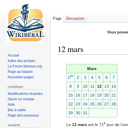
Page
Discussion
Vous pouve
12 mars
Accueil
Index des portails
Aller
Aller
Le Forum liberaux.org
à
à
Mars
Page au hasard
la
la
er
Nouvelles pages
1
2
3
4
5
6
7
navigation
recherche
8
9
10
11
12
13
14
contribuer
Modifications récentes
15
16
17
18
19
20
21
Ouvrir un compte
22
23
24
25
26
27
28
Aide
Bac à sable
29
30
31
Page des nouveaux
e
Le
12 mars
est le 71
jour de l'an
soutenir