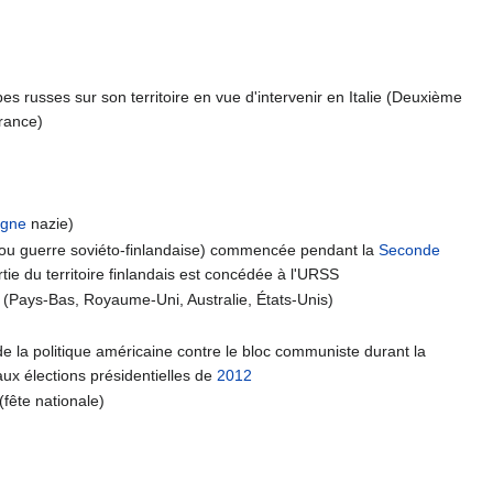
pes russes sur son territoire en vue d'intervenir en Italie (Deuxième
France)
agne
nazie)
r (ou guerre soviéto-finlandaise) commencée pendant la
Seconde
rtie du territoire finlandais est concédée à l'URSS
s (Pays-Bas, Royaume-Uni, Australie, États-Unis)
de la politique américaine contre le bloc communiste durant la
ux élections présidentielles de
2012
(fête nationale)