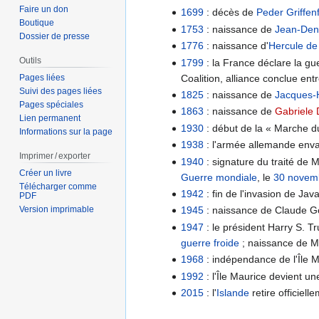
Faire un don
1699
: décès de
Peder Griffen
Boutique
1753
: naissance de
Jean-Deni
Dossier de presse
1776
: naissance d'
Hercule de
Outils
1799
: la France déclare la gue
Coalition, alliance conclue ent
Pages liées
Suivi des pages liées
1825
: naissance de
Jacques-
Pages spéciales
1863
: naissance de
Gabriele 
Lien permanent
1930
: début de la « Marche d
Informations sur la page
1938
: l'armée allemande envah
Imprimer / exporter
1940
: signature du traité de 
Créer un livre
Guerre mondiale
, le
30 novem
Télécharger comme
1942
: fin de l'invasion de Jav
PDF
Version imprimable
1945
: naissance de Claude G
1947
: le président Harry S. 
guerre froide
; naissance de M
1968
: indépendance de l'Île M
1992
: l'Île Maurice devient 
2015
: l'
Islande
retire officiell