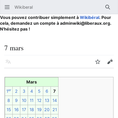
Wikiberal
Ouvrir le menu principal
Reche
Vous pouvez contribuer simplement à
Wikibéral
. Pour
cela, demandez un compte à adminwiki@liberaux.org.
N'hésitez pas !
7 mars
Langue
Suivre
Modifier
Mars
er
1
2
3
4
5
6
7
8
9
10
11
12
13
14
15
16
17
18
19
20
21