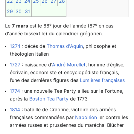
22
23
24
25
26
27
28
29
30
31
e
e
Le
7 mars
est le 66
jour de l'année (67
en cas
d'année bissextile) du calendrier grégorien.
1274
: décès de
Thomas d'Aquin
, philosophe et
théologien italien
1727
: naissance d'
André Morellet
, homme d’église,
écrivain, économiste et encyclopédiste français,
l’une des dernières figures des
Lumières françaises
1774
: une nouvelle Tea Party a lieu sur le Fortune,
après la
Boston Tea Party
de 1773
1814
: bataille de Craonne, victoire des armées
françaises commandées par
Napoléon
Ier contre les
armées russes et prussiennes du maréchal Blücher