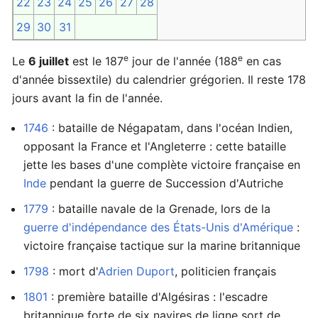
22
23
24
25
26
27
28
29
30
31
e
e
Le
6 juillet
est le 187
jour de l'année (188
en cas
d'année bissextile) du calendrier grégorien. Il reste 178
jours avant la fin de l'année.
1746
: bataille de Négapatam, dans l'océan Indien,
opposant la France et l'Angleterre : cette bataille
jette les bases d'une complète victoire française en
Inde
pendant la guerre de Succession d'Autriche
1779
: bataille navale de la Grenade, lors de la
guerre d'indépendance des États-Unis d'Amérique
:
victoire française tactique sur la marine britannique
1798
: mort d'
Adrien Duport
, politicien français
1801
: première bataille d'Algésiras : l'escadre
britannique forte de six navires de ligne sort de