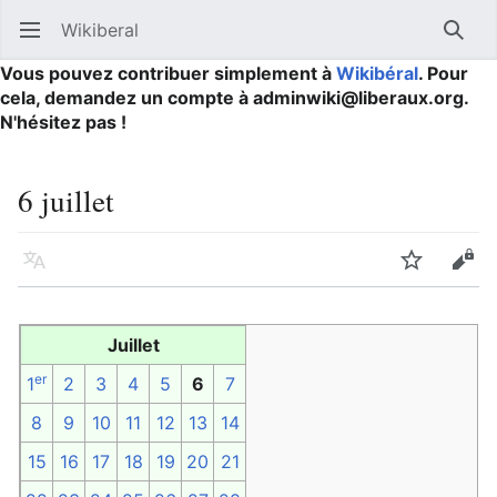
Wikiberal
Ouvrir le menu principal
Reche
Vous pouvez contribuer simplement à
Wikibéral
. Pour
cela, demandez un compte à adminwiki@liberaux.org.
N'hésitez pas !
6 juillet
Langue
Suivre
Modifier
Juillet
er
1
2
3
4
5
6
7
8
9
10
11
12
13
14
15
16
17
18
19
20
21