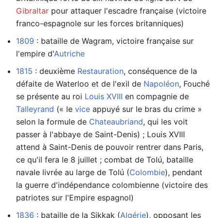
Gibraltar
pour attaquer l'escadre française (victoire
franco-espagnole sur les forces britanniques)
1809
: bataille de Wagram, victoire française sur
l'empire d'
Autriche
1815
: deuxième
Restauration
, conséquence de la
défaite de Waterloo et de l'exil de
Napoléon
, Fouché
se présente au roi
Louis XVIII
en compagnie de
Talleyrand
(« le
vice
appuyé sur le bras du crime »
selon la formule de
Chateaubriand
, qui les voit
passer à l'abbaye de Saint-Denis) ; Louis XVIII
attend à Saint-Denis de pouvoir rentrer dans Paris,
ce qu'il fera le 8 juillet ; combat de Tolú, bataille
navale livrée au large de Tolú (
Colombie
), pendant
la guerre d'indépendance colombienne (victoire des
patriotes sur l'Empire espagnol)
1836
: bataille de la Sikkak (
Algérie
), opposant les