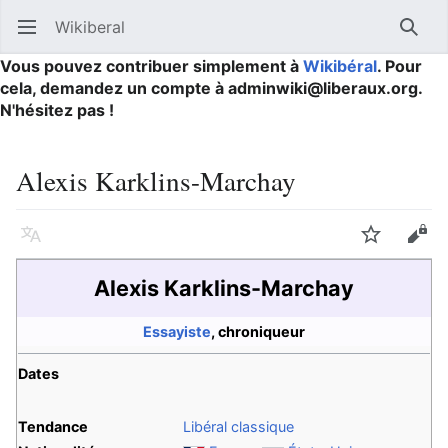
Wikiberal
Ouvrir le menu principal
Reche
Vous pouvez contribuer simplement à
Wikibéral
. Pour
cela, demandez un compte à adminwiki@liberaux.org.
N'hésitez pas !
Alexis Karklins-Marchay
Langue
Suivre
Modifier
Alexis Karklins-Marchay
Essayiste
, chroniqueur
Dates
Tendance
Libéral classique