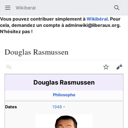
Wikiberal
Ouvrir le menu principal
Reche
Vous pouvez contribuer simplement à
Wikibéral
. Pour
cela, demandez un compte à adminwiki@liberaux.org.
N'hésitez pas !
Douglas Rasmussen
Langue
Suivre
Modifier
Douglas Rasmussen
Philosophe
Dates
1948
-