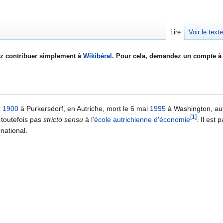
Lire
Voir le text
z contribuer simplement à
Wikibéral
. Pour cela, demandez un compte à 
t
1900
à Purkersdorf, en Autriche, mort le 6 mai
1995
à Washington, aux
[1]
 toutefois pas
stricto sensu
à l'
école autrichienne d'économie
. Il est
national.