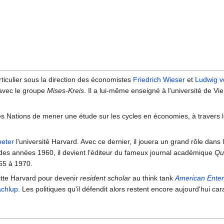
articulier sous la direction des économistes
Friedrich Wieser
et
Ludwig v
 avec le groupe
Mises-Kreis
. Il a lui-même enseigné à l'université de V
des Nations de mener une étude sur les cycles en économies, à travers l
eter
l'université Harvard. Avec ce dernier, il jouera un grand rôle dans 
 des années 1960, il devient l’éditeur du fameux journal académique
Qua
965 à 1970.
uitte Harvard pour devenir
resident scholar
au think tank
American Enterp
achlup
. Les politiques qu'il défendit alors restent encore aujourd'hui car