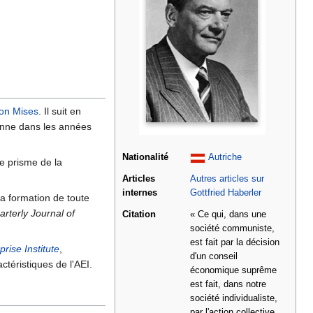
on Mises
. Il suit en
ienne dans les années
Nationalité
Autriche
e prisme de la
Articles
Autres articles sur
internes
Gottfried Haberler
la formation de toute
rterly Journal of
Citation
« Ce qui, dans une
société communiste,
est fait par la décision
rise Institute
,
d'un conseil
actéristiques de l'AEI.
économique suprême
est fait, dans notre
société individualiste,
par l'action collective