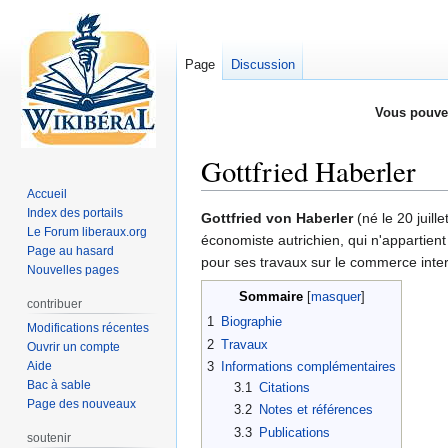
Page
Discussion
Vous pouve
Gottfried Haberler
Accueil
Index des portails
Aller
Aller
Gottfried von Haberler
(né le 20 juille
Le Forum liberaux.org
à
à
économiste autrichien, qui n'appartient
Page au hasard
la
la
pour ses travaux sur le commerce inter
Nouvelles pages
navigation
recherche
Sommaire
contribuer
1
Biographie
Modifications récentes
2
Travaux
Ouvrir un compte
Aide
3
Informations complémentaires
Bac à sable
3.1
Citations
Page des nouveaux
3.2
Notes et références
3.3
Publications
soutenir