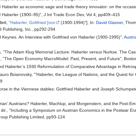
ed Haberler as economic sage and trade theory innovator: on the occasi
ed Haberler (1900–95)", J Int Trade Econ Dev, Vol 4, pp409–415
lett,
"Haberler, Gottfried [von
(1900-1994)"], In:
David Glasner
, Thom
d Publishing, Inc., pp292-294
Keynes. An Interview with Gottfried von Haberler (1900-1995)",
Austr
, "The Adam Klug Memorial Lecture: Haberler versus Nurkse. The Case
dir., "The Open Economy MacroModel: Past, Present, and Future", Bost
ried Haberler’s 1930 Reformulation of Comparative Advantage in Retros
auro Boianovsky, "'Haberler, the League of Nations, and the Quest for 
89
horse in the Viennese stables: Gottfried Haberler and Joseph Schumpete
ian' Austrians? Haberler, Machlup, and Morgenstern, and the Post-Emig
 dir., "Including a Symposium on Austrian Economics in the Postwar Er
oup Publishing Limited, pp93-124