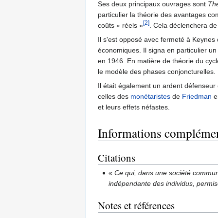
Ses deux principaux ouvrages sont
The
particulier la théorie des avantages c
[2]
coûts « réels »
. Cela déclenchera d
Il s'est opposé avec fermeté à Keynes
économiques. Il signa en particulier un
en 1946. En matière de théorie du cycle
le modèle des phases conjoncturelles. 
Il était également un ardent défenseur
celles des
monétaristes
de
Friedman
en
et leurs effets néfastes.
Informations complémen
Citations
«
Ce qui, dans une société communis
indépendante des individus, permi
Notes et références