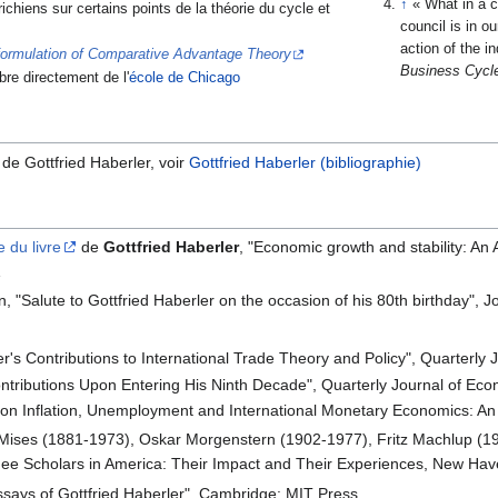
↑
« What in a 
trichiens sur certains points de la théorie du cycle et
council is in o
action of the i
eformulation of Comparative Advantage Theory
Business Cycl
bre directement de l'
école de Chicago
 de Gottfried Haberler, voir
Gottfried Haberler (bibliographie)
 du livre
de
Gottfried Haberler
, "Economic growth and stability: An
1
n, "Salute to Gottfried Haberler on the occasion of his 80th birthday", J
er's Contributions to International Trade Theory and Policy", Quarterly
 Contributions Upon Entering His Ninth Decade", Quarterly Journal of Ec
ler on Inflation, Unemployment and International Monetary Economics: A
 Mises (1881-1973), Oskar Morgenstern (1902-1977), Fritz Machlup (190
gee Scholars in America: Their Impact and Their Experiences, New Hav
 essays of Gottfried Haberler", Cambridge: MIT Press