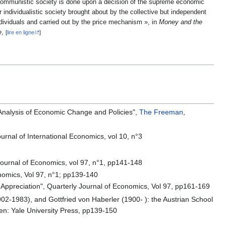
communistic society is done upon a decision of the supreme economic
ur individualistic society brought about by the collective but independent
ndividuals and carried out by the price mechanism », in
Money and the
e
,
[
lire en ligne
]
 Analysis of Economic Change and Policies",
The Freeman
,
ournal of International Economics, vol 10, n°3
 Journal of Economics, vol 97, n°1, pp141-148
onomics, Vol 97, n°1; pp139-140
n Appreciation", Quarterly Journal of Economics, Vol 97, pp161-169
2-1983), and Gottfried von Haberler (1900- ): the Austrian School
en: Yale University Press, pp139-150