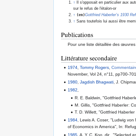
↑
Il s'opposait en particulier aux au
sur le refus de l'étalon-or
↑
(en)
Gottfried Haberler’s 1930 R
↑
Sans toutefois lui aussi être mem
Publications
Pour une liste détaillée des œuvres
Littérature secondaire
1974
,
Tommy Rogers
,
Commentaire
November, Vol 24, n°11, pp700-70
1980
,
Jagdish Bhagwati
, J. Chipma
1982
,
R. E. Baldwin, "Gottfried Haberl
M. Gillis, "Gottfried Haberler:
T. D. Willett, "Gottfried Haber
1984
, Lewis A. Coser, "Ludwig von
of Economics in America", In: Refu
1985
, A. Y. C. Koo, dir., "Selected