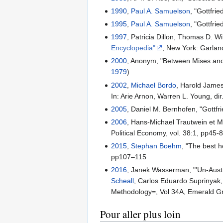
1990
,
Paul A. Samuelson
, "Gottfri
1995
,
Paul A. Samuelson
, "Gottfri
1997
, Patricia Dillon, Thomas D. Wil
Encyclopedia"
, New York: Garlan
2000
, Anonym, "Between Mises and 
1979
)
2002
,
Michael Bordo
, Harold James
In: Arie Arnon, Warren L. Young, 
2005
, Daniel M. Bernhofen, "Gottf
2006
, Hans-Michael Trautwein et M
Political Economy, vol. 38:1, pp45-
2015
,
Stephan Boehm
, "The best 
pp107–115
2016
, Janek Wasserman, "'Un-Austr
Scheall
, Carlos Eduardo Suprinyak,
Methodology=, Vol 34A, Emerald Gr
Pour aller plus loin