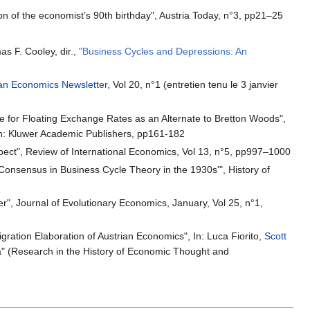
on of the economist’s 90th birthday", Austria Today, n°3, pp21–25
as F. Cooley, dir.,
"Business Cycles and Depressions: An
ian Economics Newsletter
, Vol 20, n°1 (entretien tenu le 3 janvier
 for Floating Exchange Rates as an Alternate to Bretton Woods",
on: Kluwer Academic Publishers, pp161-182
pect", Review of International Economics, Vol 13, n°5, pp997–1000
Consensus in Business Cycle Theory in the 1930s'", History of
r", Journal of Evolutionary Economics, January, Vol 25, n°1,
ration Elaboration of Austrian Economics", In: Luca Fiorito,
Scott
a" (Research in the History of Economic Thought and