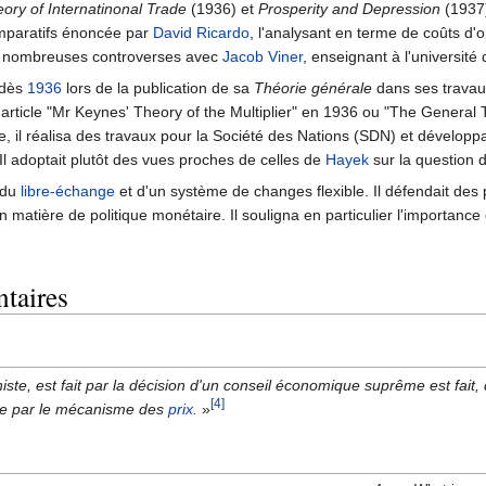
ory of Internatinonal Trade
(1936) et
Prosperity and Depression
(1937)
omparatifs énoncée par
David Ricardo
, l'analysant en terme de coûts d'o
e nombreuses controverses avec
Jacob Viner
, enseignant à l'université
 dès
1936
lors de la publication de sa
Théorie générale
dans ses travaux
 article "Mr Keynes' Theory of the Multiplier" en 1936 ou "The General 
, il réalisa des travaux pour la Société des Nations (SDN) et développa
Il adoptait plutôt des vues proches de celles de
Hayek
sur la question d
 du
libre-échange
et d'un système de changes flexible. Il défendait des
 matière de politique monétaire. Il souligna en particulier l'importanc
taires
te, est fait par la décision d'un conseil économique suprême est fait,
[4]
se par le mécanisme des
prix
.
»