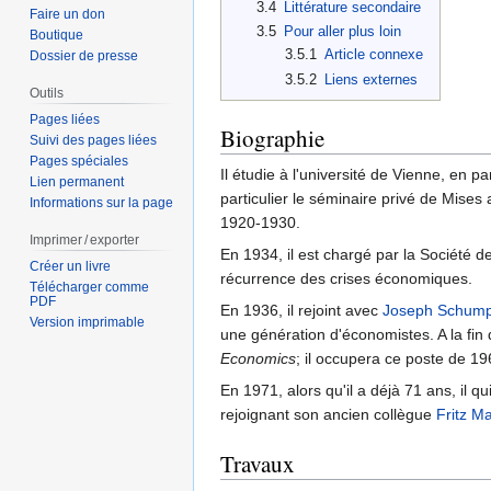
3.4
Littérature secondaire
Faire un don
3.5
Pour aller plus loin
Boutique
3.5.1
Article connexe
Dossier de presse
3.5.2
Liens externes
Outils
Pages liées
Biographie
Suivi des pages liées
Pages spéciales
Il étudie à l'université de Vienne, en p
Lien permanent
particulier le séminaire privé de Mises
Informations sur la page
1920-1930.
Imprimer / exporter
En 1934, il est chargé par la Société 
Créer un livre
récurrence des crises économiques.
Télécharger comme
PDF
En 1936, il rejoint avec
Joseph Schump
Version imprimable
une génération d'économistes. A la fin
Economics
; il occupera ce poste de 1
En 1971, alors qu'il a déjà 71 ans, il q
rejoignant son ancien collègue
Fritz M
Travaux