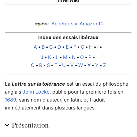
Interwiki
Acheter sur Amazon
Index des essais libéraux
A
•
B
•
C
•
D
•
E
•
F
•
G
•
H
•
I
•
J
•
K
•
L
•
M
•
N
•
O
•
P
•
Q
•
R
•
S
•
T
•
U
•
V
•
W
•
X
•
Y
•
Z
La
Lettre sur la tolérance
est un essai du philosophe
anglais
John Locke
, publié pour la première fois en
1689
, sans nom d'auteur, en latin, et traduit
immédiatement dans plusieurs langues.
Présentation