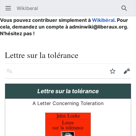
Wikiberal
Ouvrir le menu principal
Reche
Vous pouvez contribuer simplement à
Wikibéral
. Pour
cela, demandez un compte à adminwiki@liberaux.org.
N'hésitez pas !
Lettre sur la tolérance
Langue
Suivre
Modifier
Lettre sur la tolérance
A Letter Concerning Toleration