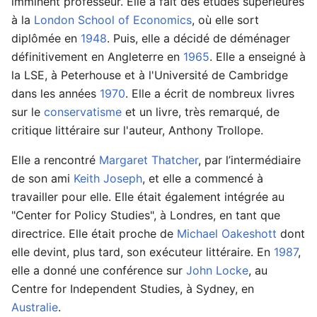
imminent professeur. Elle a fait des études supérieures
à la
London School of Economics
, où elle sort
diplômée en
1948
. Puis, elle a décidé de déménager
définitivement en Angleterre en
1965
. Elle a enseigné à
la LSE, à Peterhouse et à l'Université de Cambridge
dans les années
1970
. Elle a écrit de nombreux livres
sur le
conservatisme
et un livre, très remarqué, de
critique littéraire sur l'auteur, Anthony Trollope.
Elle a rencontré
Margaret Thatcher
, par l’intermédiaire
de son ami
Keith Joseph
, et elle a commencé à
travailler pour elle. Elle était également intégrée au
"Center for Policy Studies", à Londres, en tant que
directrice. Elle était proche de
Michael Oakeshott
dont
elle devint, plus tard, son exécuteur littéraire. En
1987
,
elle a donné une conférence sur
John Locke
, au
Centre for Independent Studies, à Sydney, en
Australie
.