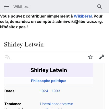
Wikiberal
Ouvrir le menu principal
Reche
Vous pouvez contribuer simplement à
Wikibéral
. Pour
cela, demandez un compte à adminwiki@liberaux.org.
N'hésitez pas !
Shirley Letwin
Langue
Suivre
Modifier
Shirley Letwin
Philosophe politique
Dates
1924
-
1993
Tendance
Libéral conservateur