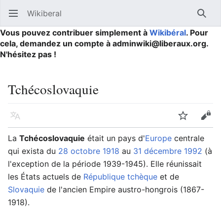
Wikiberal
Ouvrir le menu principal
Reche
Vous pouvez contribuer simplement à
Wikibéral
. Pour
cela, demandez un compte à adminwiki@liberaux.org.
N'hésitez pas !
Tchécoslovaquie
Langue
Suivre
Modifier
La
Tchécoslovaquie
était un pays d'
Europe
centrale
qui exista du
28 octobre
1918
au
31 décembre
1992
(à
l'exception de la période 1939-1945). Elle réunissait
les États actuels de
République tchèque
et de
Slovaquie
de l'ancien Empire austro-hongrois (1867-
1918).