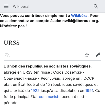
Wikiberal
Ouvrir le menu principal
Reche
Vous pouvez contribuer simplement à
Wikibéral
. Pour
cela, demandez un compte à adminwiki@liberaux.org.
N'hésitez pas !
URSS
Langue
Suivre
Modifier
L'
Union des républiques socialistes soviétiques
,
abrégé en URSS (en russe : Союз Советских
Социалистических Республик, abrégé en : СССР),
était un État fédéral de 15 républiques soviétiques et
qui a existé de
1922
jusqu'à sa dissolution en
1991
. Ce
fut le principal État
communiste
pendant cette
période.