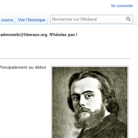
Se connecter
Rechercher
e source
Voir l’historique
adminwiki@liberaux.org. N'hésitez pas !
Principalement au début