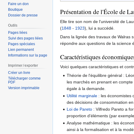
Faire un don
Boutique
Présentation de l'École de L
Dossier de presse
Elle tire son nom de l'université de L
Outils
(
1848
-
1923
), lui a succédé.
Pages liées
Dans la lignée des travaux de Walras su
Suivi des pages liées
répondre aux questions de la science
Pages spéciales
Lien permanent
Caractéristiques économique
Informations sur la page
Imprimer / exporter
Voici quelques caractéristiques et cont
Créer un livre
Théorie de l'équilibre général : Lé
Télécharger comme
les marchés en prenant en compte l'
PDF
Version imprimable
égale à la demande.
Utilité marginale
: les économistes d
des décisions de consommation en te
Loi de Pareto
: Vilfredo Pareto a f
proportion d'éléments (par exemple,
Analyse mathématique : les économ
ainsi à la formalisation et à la mo