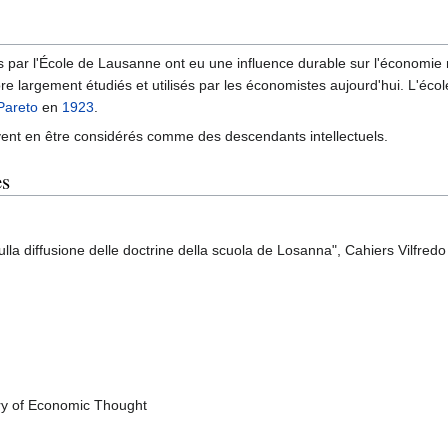
par l'École de Lausanne ont eu une influence durable sur l'économie mod
core largement étudiés et utilisés par les économistes aujourd'hui. L
 Pareto
en
1923
.
nt en être considérés comme des descendants intellectuels.
es
ulla diffusione delle doctrine della scuola de Losanna", Cahiers Vilfre
ory of Economic Thought