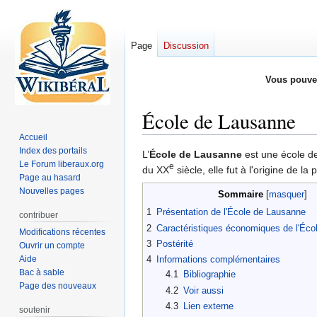
Page
Discussion
Vous pouve
École de Lausanne
Accueil
Index des portails
Aller
Aller
L’
École de Lausanne
est une école 
Le Forum liberaux.org
e
à
à
du XX
siècle, elle fut à l'origine de 
Page au hasard
la
la
Nouvelles pages
Sommaire
navigation
recherche
1
Présentation de l'École de Lausanne
contribuer
2
Caractéristiques économiques de l'Éc
Modifications récentes
3
Postérité
Ouvrir un compte
Aide
4
Informations complémentaires
Bac à sable
4.1
Bibliographie
Page des nouveaux
4.2
Voir aussi
4.3
Lien externe
soutenir