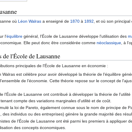
ausanne
ausanne où
Léon Walras
a enseigné de
1870
à
1892
, et où son principal 
r l'
équilibre
général, l'École de Lausanne développe l'utilisation des
m
 économique. Elle peut donc être considérée comme
néoclassique
, à l'
s de l'École de Lausanne
ributions principales de l'École de Lausanne en économie :
on Walras est célèbre pour avoir développé la théorie de l'équilibre gén
ensemble de l'économie. Cette théorie repose sur le concept de l'ajuste
e l'École de Lausanne ont contribué à développer la théorie de l'utilité 
nant compte des variations marginales d'utilité et de coût.
ormulé la loi de Pareto, également connue sous le nom de principe de P
 des individus ou des entreprises) génère la grande majorité des résult
istes de l'École de Lausanne ont été parmi les premiers à appliquer 
délisation des concepts économiques.