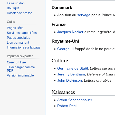
Faire un don
Danemark
Boutique
Dossier de presse
Abolition du
servage
par le Prince 
Outils
France
Pages liées
Jacques Necker
directeur général d
Suivi des pages liées
Pages spéciales
Royaume-Uni
Lien permanent
Informations sur la page
George III
frappé de folie ne peut e
Imprimer / exporter
Culture
Créer un livre
Télécharger comme
Germaine de Staël
,
Lettres sur le
PDF
Jeremy Bentham
,
Defense of Usur
Version imprimable
John Dickinson
,
Letters of Fabius
Naissances
Arthur Schopenhauer
Robert Peel