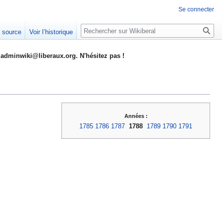
Se connecter
Rechercher
e source
Voir l’historique
adminwiki@liberaux.org. N'hésitez pas !
Années :
1785
1786
1787
1788
1789
1790
1791