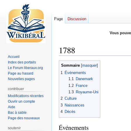
Page
Discussion
Vous pouve
1788
Accueil
Index des portails
Aller
Aller
Sommaire
Le Forum liberaux.org
à
à
1
Événements
Page au hasard
la
la
1.1
Danemark
Nouvelles pages
navigation
recherche
1.2
France
contribuer
1.3
Royaume-Uni
Modifications récentes
2
Culture
Ouvrir un compte
3
Naissances
Aide
4
Décès
Bac à sable
Page des nouveaux
Événements
soutenir