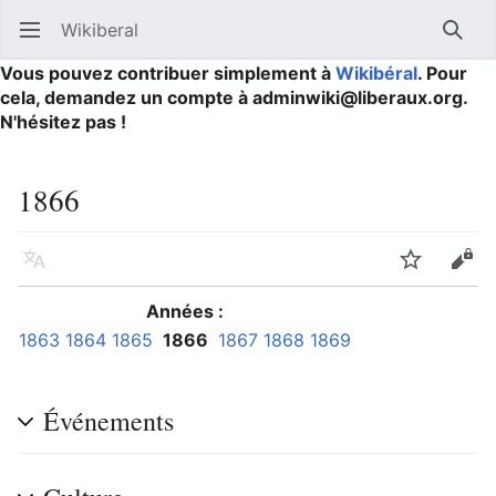
Wikiberal
Ouvrir le menu principal
Reche
Vous pouvez contribuer simplement à
Wikibéral
. Pour
cela, demandez un compte à adminwiki@liberaux.org.
N'hésitez pas !
1866
Langue
Suivre
Modifier
Années :
1863
1864
1865
1866
1867
1868
1869
Événements