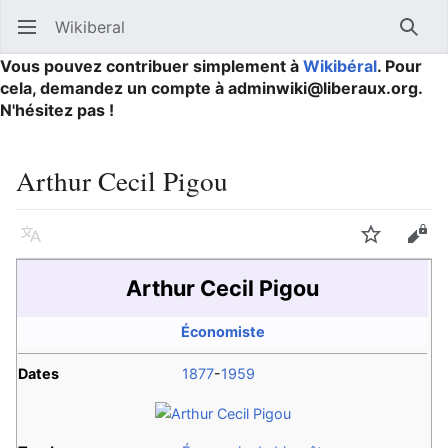
Wikiberal
Ouvrir le menu principal
Reche
Vous pouvez contribuer simplement à
Wikibéral
. Pour
cela, demandez un compte à adminwiki@liberaux.org.
N'hésitez pas !
Arthur Cecil Pigou
Langue
Suivre
Modifier
Arthur Cecil Pigou
Économiste
Dates
1877
-
1959