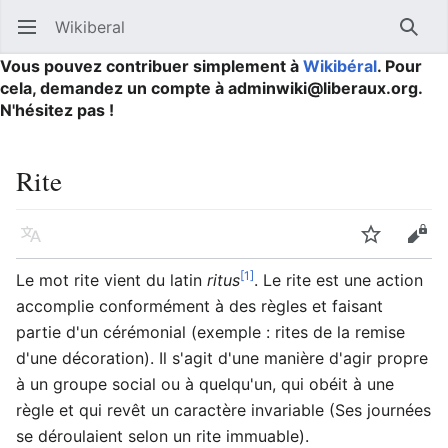
Wikiberal
Ouvrir le menu principal
Reche
Vous pouvez contribuer simplement à
Wikibéral
. Pour
cela, demandez un compte à adminwiki@liberaux.org.
N'hésitez pas !
Rite
Langue
Suivre
Modifier
[1]
Le mot rite vient du latin
ritus
. Le rite est une action
accomplie conformément à des règles et faisant
partie d'un cérémonial (exemple : rites de la remise
d'une décoration). Il s'agit d'une manière d'agir propre
à un groupe social ou à quelqu'un, qui obéit à une
règle et qui revêt un caractère invariable (Ses journées
se déroulaient selon un rite immuable).